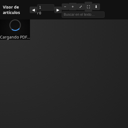
Visor de
＋
−
⤢
⬇
⛶
◀
▶
artículos
/
0
Cargando PDF…