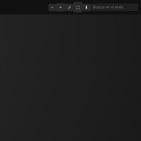
＋
−
⤢
⬇
⛶