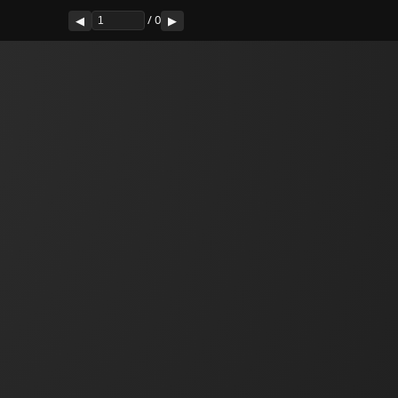
/
0
◀
▶