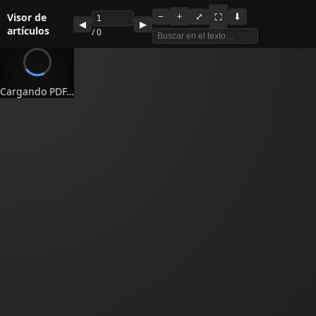
Visor de
＋
−
⤢
⬇
⛶
◀
▶
artículos
/
0
Cargando PDF…