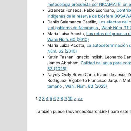
metodología propuesta por NICAMATE: un e
Gizaneta Fonseca, Pablo Escribano,
Contrib
indígenas de la reserva de biósfera BOSA
Danilo Salamanca Castillo,
Los efectos del 
y al gobierno de Nicaragua
,
Wani: Núm. 71 
María Luisa Acosta,
Los retos del proceso d
Wani: Núm. 60 (2010)
María Luiza Acosta,
La autodeterminación d
Núm. 62 (2010)
Katrin Tashani Ignacio Inglish, Leonardo Da
James Abraham,
Calidad del agua para co
83 (2025)
Nayely Odily Bravo Cano, Isabel de Jesús Z
Rodríguez, Rigoberto Francisco Jarquín Ma
tamaño
,
Wani: Núm. 83 (2025)
1
2
3
4
5
6
7
8
9
10
>
>>
También puede {advancedSearchLink} para este ar