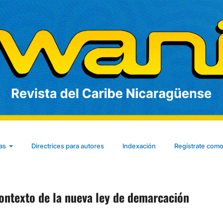
cas
Directrices para autores
Indexación
Regístrate como
 contexto de la nueva ley de demarcación