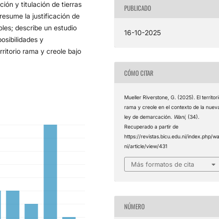
ón y titulación de tierras
PUBLICADO
resume la justificación de
eoles; describe un estudio
16-10-2025
osibilidades y
ritorio rama y creole bajo
CÓMO CITAR
Mueller Riverstone, G. (2025). El territor
rama y creole en el contexto de la nuev
ley de demarcación.
Wani
, (34).
Recuperado a partir de
https://revistas.bicu.edu.ni/index.php/w
ni/article/view/431
Más formatos de cita
NÚMERO