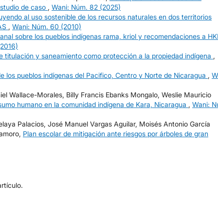
studio de caso
,
Wani: Núm. 82 (2025)
uyendo al uso sostenible de los recursos naturales en dos territorios
WAS
,
Wani: Núm. 60 (2010)
canal sobre los pueblos indígenas rama, kriol y recomendaciones a H
(2016)
e titulación y saneamiento como protección a la propiedad indígena
,
e los pueblos indígenas del Pacifico, Centro y Norte de Nicaragua
,
W
niel Wallace-Morales, Billy Francis Ebanks Mongalo, Weslie Mauricio
nsumo humano en la comunidad indígena de Kara, Nicaragua
,
Wani: N
elaya Palacios, José Manuel Vargas Aguilar, Moisés Antonio García
tamoro,
Plan escolar de mitigación ante riesgos por árboles de gran
tículo.