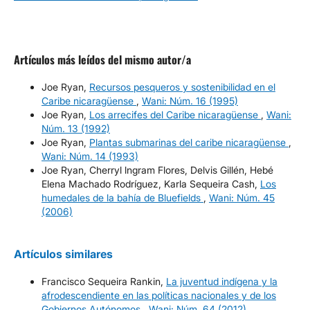
Artículos más leídos del mismo autor/a
Joe Ryan,
Recursos pesqueros y sostenibilidad en el
Caribe nicaragüense
,
Wani: Núm. 16 (1995)
Joe Ryan,
Los arrecifes del Caribe nicaragüense
,
Wani:
Núm. 13 (1992)
Joe Ryan,
Plantas submarinas del caribe nicaragüense
,
Wani: Núm. 14 (1993)
Joe Ryan, Cherryl lngram Flores, Delvis Gillén, Hebé
Elena Machado Rodríguez, Karla Sequeira Cash,
Los
humedales de la bahía de Bluefields
,
Wani: Núm. 45
(2006)
Artículos similares
Francisco Sequeira Rankin,
La juventud indígena y la
afrodescendiente en las políticas nacionales y de los
Gobiernos Autónomos
,
Wani: Núm. 64 (2012)