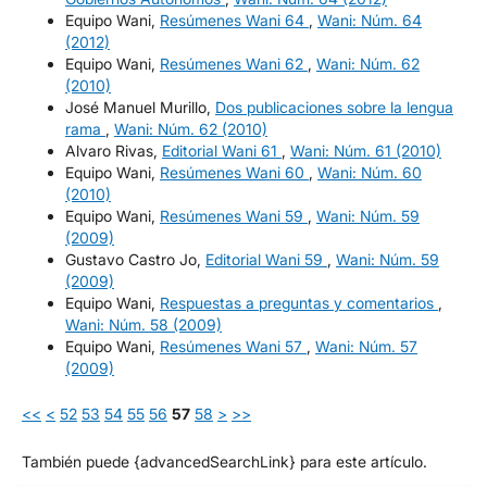
Equipo Wani,
Resúmenes Wani 64
,
Wani: Núm. 64
(2012)
Equipo Wani,
Resúmenes Wani 62
,
Wani: Núm. 62
(2010)
José Manuel Murillo,
Dos publicaciones sobre la lengua
rama
,
Wani: Núm. 62 (2010)
Alvaro Rivas,
Editorial Wani 61
,
Wani: Núm. 61 (2010)
Equipo Wani,
Resúmenes Wani 60
,
Wani: Núm. 60
(2010)
Equipo Wani,
Resúmenes Wani 59
,
Wani: Núm. 59
(2009)
Gustavo Castro Jo,
Editorial Wani 59
,
Wani: Núm. 59
(2009)
Equipo Wani,
Respuestas a preguntas y comentarios
,
Wani: Núm. 58 (2009)
Equipo Wani,
Resúmenes Wani 57
,
Wani: Núm. 57
(2009)
<<
<
52
53
54
55
56
57
58
>
>>
También puede {advancedSearchLink} para este artículo.