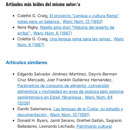
Artículos más leídos del mismo autor/a
Colette G. Craig,
El proyecto “Lengua y cultura Rama”
notas para un balance
,
Wani: Núm. 12 (1992)
Nora Rigby,
Ngaliis aing stori "Historia del lagarto de
arriba"
,
Wani: Núm. 6 (1987)
Colette G. Craig,
Una lengua rama para las ramas
,
Wani:
Núm. 6 (1987)
Artículos similares
Edgardo Salvador Jiménez-Martínez, Deyvis Berman
Cruz Mercado, Joer Franklin Gutiérrez Hernández,
Parámetros de consumo de alimento, conversión
alimenticia y mortalidad en aves de postura bajo sistema
semiintensivo en Estelí, Nicaragua
,
Wani: Núm. 84
(2026)
Danilo Salamanca,
Las lenguas de la Costa, su estudio y
documentación
,
Wani: Núm. 10 (1991)
Donald H. Byers, Jamil Serano, Grethel Gaitán, Sagrario
Balladares, Leonardo Lechado,
Patrimonio cultural