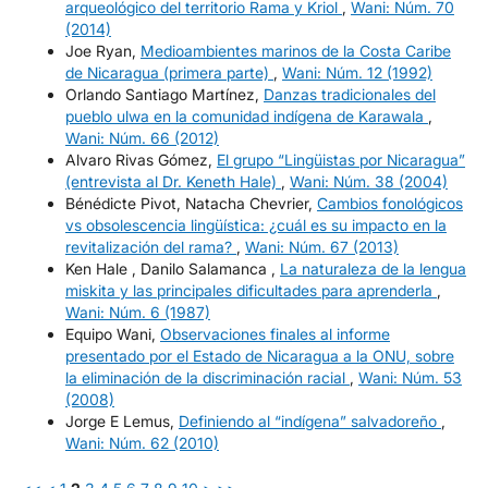
arqueológico del territorio Rama y Kriol
,
Wani: Núm. 70
(2014)
Joe Ryan,
Medioambientes marinos de la Costa Caribe
de Nicaragua (primera parte)
,
Wani: Núm. 12 (1992)
Orlando Santiago Martínez,
Danzas tradicionales del
pueblo ulwa en la comunidad indígena de Karawala
,
Wani: Núm. 66 (2012)
Alvaro Rivas Gómez,
El grupo “Lingüistas por Nicaragua”
(entrevista al Dr. Keneth Hale)
,
Wani: Núm. 38 (2004)
Bénédicte Pivot, Natacha Chevrier,
Cambios fonológicos
vs obsolescencia lingüística: ¿cuál es su impacto en la
revitalización del rama?
,
Wani: Núm. 67 (2013)
Ken Hale , Danilo Salamanca ,
La naturaleza de la lengua
miskita y las principales dificultades para aprenderla
,
Wani: Núm. 6 (1987)
Equipo Wani,
Observaciones finales al informe
presentado por el Estado de Nicaragua a la ONU, sobre
la eliminación de la discriminación racial
,
Wani: Núm. 53
(2008)
Jorge E Lemus,
Definiendo al “indígena” salvadoreño
,
Wani: Núm. 62 (2010)