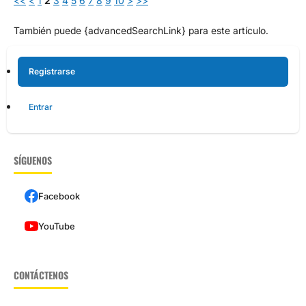
<<
<
1
2
3
4
5
6
7
8
9
10
>
>>
También puede {advancedSearchLink} para este artículo.
Registrarse
Entrar
SÍGUENOS
Facebook
YouTube
CONTÁCTENOS