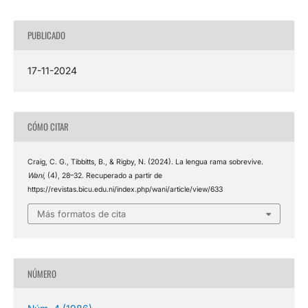
PUBLICADO
17-11-2024
CÓMO CITAR
Craig, C. G., Tibbitts, B., & Rigby, N. (2024). La lengua rama sobrevive.
Wani
, (4), 28–32. Recuperado a partir de
https://revistas.bicu.edu.ni/index.php/wani/article/view/633
Más formatos de cita
NÚMERO