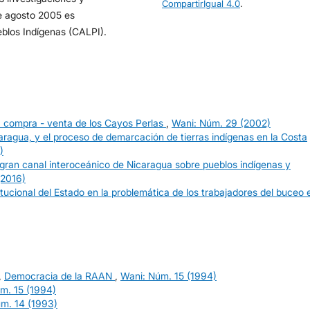
CompartirIgual 4.0
.
e agosto 2005 es
eblos Indígenas (CALPI).
 la compra - venta de los Cayos Perlas
,
Wani: Núm. 29 (2002)
ragua, y el proceso de demarcación de tierras indígenas en la Costa
)
l gran canal interoceánico de Nicaragua sobre pueblos indígenas y
(2016)
itucional del Estado en la problemática de los trabajadores del buceo 
,
Democracia de la RAAN
,
Wani: Núm. 15 (1994)
m. 15 (1994)
m. 14 (1993)