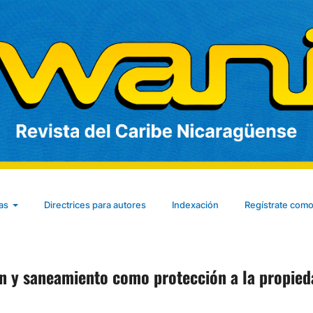
cas
Directrices para autores
Indexación
Regístrate como
ión y saneamiento como protección a la propie