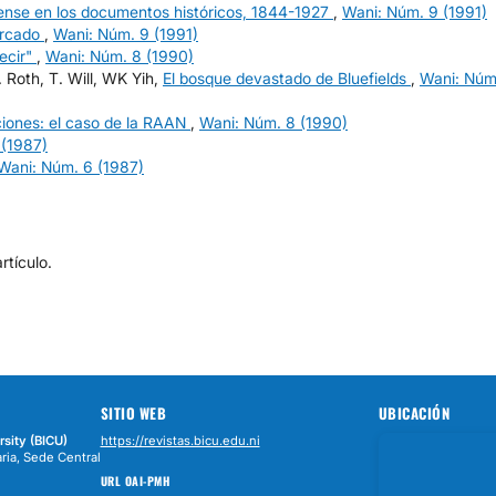
ense en los documentos históricos, 1844-1927
,
Wani: Núm. 9 (1991)
ercado
,
Wani: Núm. 9 (1991)
ecir"
,
Wani: Núm. 8 (1990)
 Roth, T. Will, WK Yih,
El bosque devastado de Bluefields
,
Wani: Núm
ciones: el caso de la RAAN
,
Wani: Núm. 8 (1990)
 (1987)
Wani: Núm. 6 (1987)
tículo.
SITIO WEB
UBICACIÓN
rsity (BICU)
https://revistas.bicu.edu.ni
ria, Sede Central
URL OAI-PMH