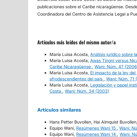
publicaciones sobre el Caribe nicaragüense. Desd
Coordinadora del Centro de Asistencia Legal a Pu
Artículos más leídos del mismo autor/a
María Luisa Acosta,
Análisis jurídico sobre
Maria Luisa Acosta,
Awas Tingni versus Nica
Caribe Nicaragüense
,
Wani: Núm. 47 (2006
Maria Luisa Acosta,
El impacto de la ley de
afrodescendientes del país
,
Wani: Núm. 71 
María Luisa Acosta,
Legislación y papel inst
Costa
,
Wani: Núm. 34 (2003)
Artículos similares
Hans Petter Buvollen, Hai Almquist Buvollen
Equipo Wani,
Resúmenes Wani 15
,
Wani: Nú
Equipo Wani,
Resúmenes Wani 14
,
Wani: Nú