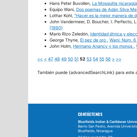
Hans Peter Buvollen,
La Mosquitia nicaragü
Equipo Wani,
Dos poemas de Adán Silva M
Lothar Kohl,
"Hacer es la mejor manera de d
John Vandermeer, D. Boucher, I. Perfecto, L.
(1990)
Mario Rizo Zeledón,
Identidad étnica y elec
George Thyne,
El pez de oro
,
Wani: Núm. 6
John Holm,
Hermano Anancy y los monos
,
<<
<
47
48
49
50
51
52
53
54
55
56
>
>>
También puede {advancedSearchLink} para este ar
CONTÁCTENOS
Bluefields Indian & Caribbean Unive
Barrio San Pedro, Avenida Universita
Bluefields, Nicaragua