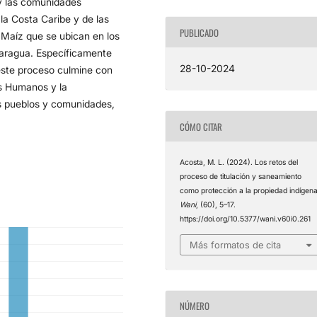
 y las comunidades
a Costa Caribe y de las
PUBLICADO
 Maíz que se ubican en los
aragua. Específicamente
28-10-2024
 este proceso culmine con
s Humanos y la
os pueblos y comunidades,
CÓMO CITAR
Acosta, M. L. (2024). Los retos del
proceso de titulación y saneamiento
como protección a la propiedad indígena
Wani
, (60), 5–17.
https://doi.org/10.5377/wani.v60i0.261
Más formatos de cita
NÚMERO