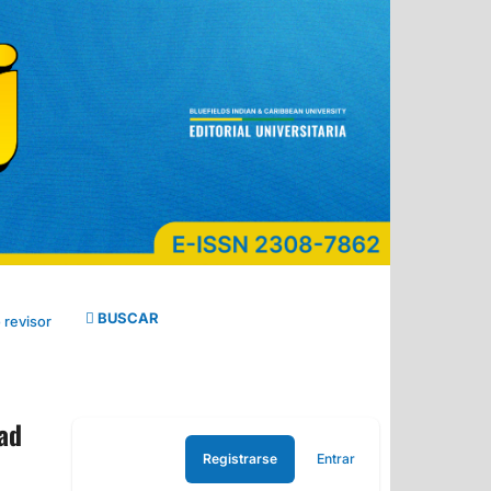
BUSCAR
 revisor
dad
Registrarse
Entrar