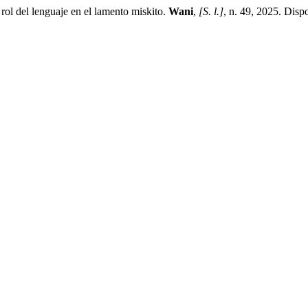
l del lenguaje en el lamento miskito.
Wani
,
[S. l.]
, n. 49, 2025. Disp