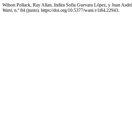
Wilson Pollack, Ray Allan, Indira Sofia Guevara López, y Juan Asdrú
Wani
, n.º 84 (junio). https://doi.org/10.5377/wani.v1i84.22943.