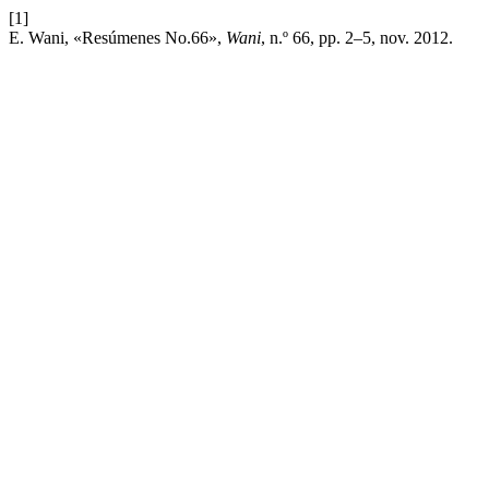
[1]
E. Wani, «Resúmenes No.66»,
Wani
, n.º 66, pp. 2–5, nov. 2012.