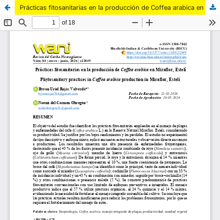
Prácticas fitosanitarias en la producción de Coffea arabica en Miraflor, Estelí