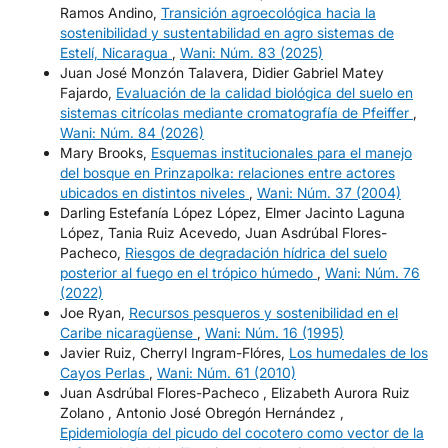
Ramos Andino,
Transición agroecológica hacia la
sostenibilidad y sustentabilidad en agro sistemas de
Estelí, Nicaragua
,
Wani: Núm. 83 (2025)
Juan José Monzón Talavera, Didier Gabriel Matey
Fajardo,
Evaluación de la calidad biológica del suelo en
sistemas citrícolas mediante cromatografía de Pfeiffer
,
Wani: Núm. 84 (2026)
Mary Brooks,
Esquemas institucionales para el manejo
del bosque en Prinzapolka: relaciones entre actores
ubicados en distintos niveles
,
Wani: Núm. 37 (2004)
Darling Estefanía López López, Elmer Jacinto Laguna
López, Tania Ruiz Acevedo, Juan Asdrúbal Flores-
Pacheco,
Riesgos de degradación hídrica del suelo
posterior al fuego en el trópico húmedo
,
Wani: Núm. 76
(2022)
Joe Ryan,
Recursos pesqueros y sostenibilidad en el
Caribe nicaragüense
,
Wani: Núm. 16 (1995)
Javier Ruiz, Cherryl Ingram-Flóres,
Los humedales de los
Cayos Perlas
,
Wani: Núm. 61 (2010)
Juan Asdrúbal Flores-Pacheco , Elizabeth Aurora Ruiz
Zolano , Antonio José Obregón Hernández ,
Epidemiología del picudo del cocotero como vector de la