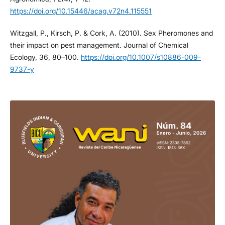
https://doi.org/10.15446/acag.v72n4.115551
Witzgall, P., Kirsch, P. & Cork, A. (2010). Sex Pheromones and
their impact on pest management. Journal of Chemical
Ecology, 36, 80–100.
https://doi.org/10.1007/s10886-009-
9737-y