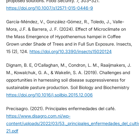
proposed solutions. Food Security. 7, 303–321.
https://doi.org/10.1007/s12571-015-0446-9
García-Méndez, V., González-Gómez, R., Toledo, J., Valle-
Mora, J.F. & Barrera, J. F. (2024). Effect of Microclimate on
the Mass Emergence of Hypothenemus hampei in Coffee
Grown under Shade of Trees and in Full Sun Exposure. Insects,
15 (2), 124.
https://doi.org/10.3390/insects15020124
Dignam, B. E, O’Callaghan, M., Condron, L. M., Raaijmakers, J.
M., Kowalchuk, G. A., & Wakelin, S. A. (2019). Challenges and
opportunities in harnessing soil disease suppressiveness for
sustainable pasture production. Soil Biology and Biochemistry
https://doi.org/10.1016/j.soilbio.2015.12.006
Precisagro. (2021). Principales enfermedades del café.
https://www.disagro.com.ni/wp-
content/uploads/2022/03/53._principales_enfermedades_del_cult
21.pdf