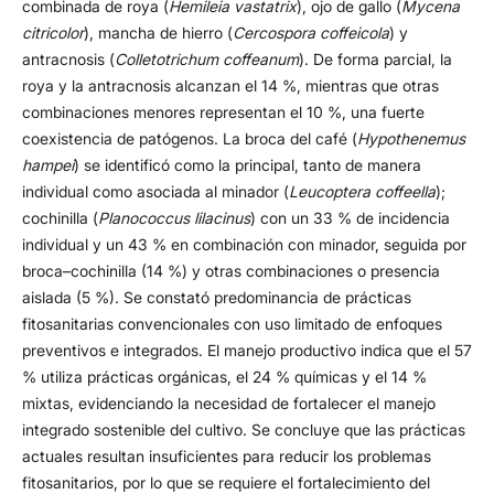
combinada de roya (
Hemileia vastatrix
), ojo de gallo (
Mycena
citricolor
), mancha de hierro (
Cercospora coffeicola
) y
antracnosis (
Colletotrichum coffeanum
). De forma parcial, la
roya y la antracnosis alcanzan el 14 %, mientras que otras
combinaciones menores representan el 10 %, una fuerte
coexistencia de patógenos. La broca del café (
Hypothenemus
hampei
) se identificó como la principal, tanto de manera
individual como asociada al minador (
Leucoptera coffeella
);
cochinilla (
Planococcus lilacinus
) con un 33 % de incidencia
individual y un 43 % en combinación con minador, seguida por
broca–cochinilla (14 %) y otras combinaciones o presencia
aislada (5 %). Se constató predominancia de prácticas
fitosanitarias convencionales con uso limitado de enfoques
preventivos e integrados. El manejo productivo indica que el 57
% utiliza prácticas orgánicas, el 24 % químicas y el 14 %
mixtas, evidenciando la necesidad de fortalecer el manejo
integrado sostenible del cultivo. Se concluye que las prácticas
actuales resultan insuficientes para reducir los problemas
fitosanitarios, por lo que se requiere el fortalecimiento del