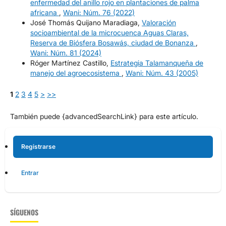
enfermedad del anillo rojo en plantaciones de palma
africana
,
Wani: Núm. 76 (2022)
José Thomás Quijano Maradiaga,
Valoración
socioambiental de la microcuenca Aguas Claras,
Reserva de Biósfera Bosawás, ciudad de Bonanza
,
Wani: Núm. 81 (2024)
Róger Martínez Castillo,
Estrategia Talamanqueña de
manejo del agroecosistema
,
Wani: Núm. 43 (2005)
1
2
3
4
5
>
>>
También puede {advancedSearchLink} para este artículo.
Registrarse
Entrar
SÍGUENOS