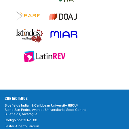
CONTÁCTENOS
Bluefields Indian & Caribbean University (BICU)
Barrio San Pedro, Avenida Universitaria, Sede Central
Bluefields, Nicaragua
Código postal No. 88
Lester Alberto Jarquín