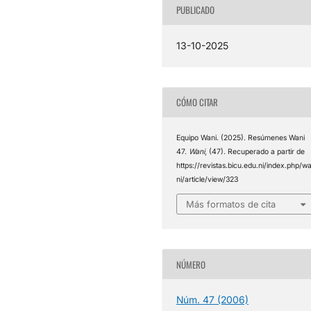
PUBLICADO
13-10-2025
CÓMO CITAR
Equipo Wani. (2025). Resúmenes Wani
47.
Wani
, (47). Recuperado a partir de
https://revistas.bicu.edu.ni/index.php/w
ni/article/view/323
Más formatos de cita
NÚMERO
Núm. 47 (2006)