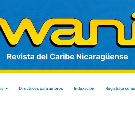
cas
Directrices para autores
Indexación
Regístrate como