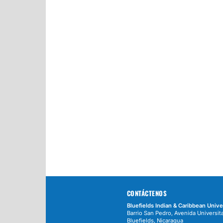
CONTÁCTENOS
Bluefields Indian & Caribbean Unive
Barrio San Pedro, Avenida Universita
Bluefields, Nicaragua