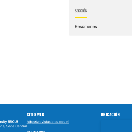
SECCIÓN
Resúmenes
SITIO WEB
UBICACIÓN
rsity (BICU)
https://revistas.bicu.edu.ni
ria, Sede Central