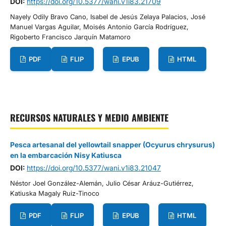
DOI:
https://doi.org/10.5377/wani.v1i83.21709
Nayely Odily Bravo Cano, Isabel de Jesús Zelaya Palacios, José
Manuel Vargas Aguilar, Moisés Antonio García Rodríguez,
Rigoberto Francisco Jarquín Matamoro
PDF
FLIP
EPUB
HTML
RECURSOS NATURALES Y MEDIO AMBIENTE
Pesca artesanal del yellowtail snapper (Ocyurus chrysurus)
en la embarcación Nisy Katiusca
DOI:
https://doi.org/10.5377/wani.v1i83.21047
Néstor Joel González-Alemán, Julio César Aráuz-Gutiérrez,
Katiuska Magaly Ruiz-Tinoco
PDF
FLIP
EPUB
HTML