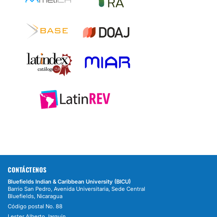
CONTÁCTENOS
Bluefields Indian & Caribbean University (BICU)
Barrio San Pedro, Avenida Universitaria, Sede Central
Bluefields, Nicaragua
Código postal No. 88
Lester Alberto Jarquín