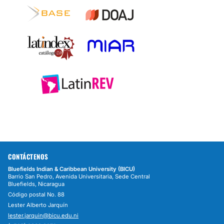
CONTÁCTENOS
Bluefields Indian & Caribbean University (BICU)
Barrio San Pedro, Avenida Universitaria, Sede Central
Bluefields, Nicaragua
Código postal No. 88
Lester Alberto Jarquín
lester.jarquin@bicu.edu.ni