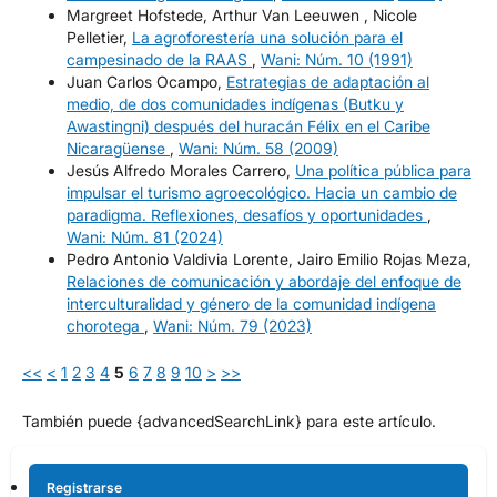
Margreet Hofstede, Arthur Van Leeuwen , Nicole
Pelletier,
La agroforestería una solución para el
campesinado de la RAAS
,
Wani: Núm. 10 (1991)
Juan Carlos Ocampo,
Estrategias de adaptación al
medio, de dos comunidades indígenas (Butku y
Awastingni) después del huracán Félix en el Caribe
Nicaragüense
,
Wani: Núm. 58 (2009)
Jesús Alfredo Morales Carrero,
Una política pública para
impulsar el turismo agroecológico. Hacia un cambio de
paradigma. Reflexiones, desafíos y oportunidades
,
Wani: Núm. 81 (2024)
Pedro Antonio Valdivia Lorente, Jairo Emilio Rojas Meza,
Relaciones de comunicación y abordaje del enfoque de
interculturalidad y género de la comunidad indígena
chorotega
,
Wani: Núm. 79 (2023)
<<
<
1
2
3
4
5
6
7
8
9
10
>
>>
También puede {advancedSearchLink} para este artículo.
Registrarse