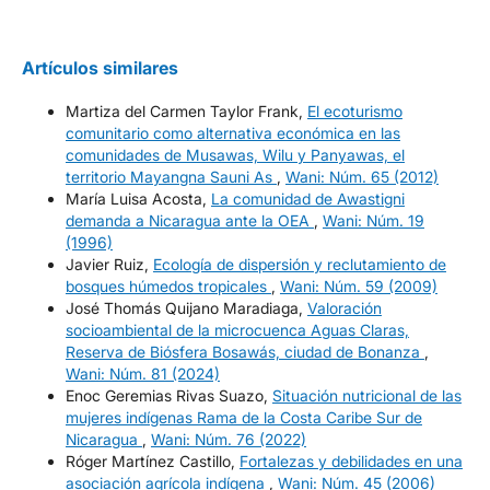
Artículos similares
Martiza del Carmen Taylor Frank,
El ecoturismo
comunitario como alternativa económica en las
comunidades de Musawas, Wilu y Panyawas, el
territorio Mayangna Sauni As
,
Wani: Núm. 65 (2012)
María Luisa Acosta,
La comunidad de Awastigni
demanda a Nicaragua ante la OEA
,
Wani: Núm. 19
(1996)
Javier Ruiz,
Ecología de dispersión y reclutamiento de
bosques húmedos tropicales
,
Wani: Núm. 59 (2009)
José Thomás Quijano Maradiaga,
Valoración
socioambiental de la microcuenca Aguas Claras,
Reserva de Biósfera Bosawás, ciudad de Bonanza
,
Wani: Núm. 81 (2024)
Enoc Geremias Rivas Suazo,
Situación nutricional de las
mujeres indígenas Rama de la Costa Caribe Sur de
Nicaragua
,
Wani: Núm. 76 (2022)
Róger Martínez Castillo,
Fortalezas y debilidades en una
asociación agrícola indígena
,
Wani: Núm. 45 (2006)