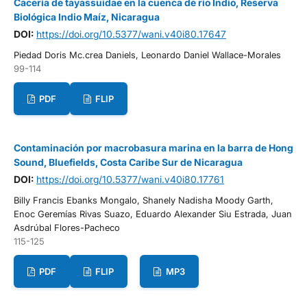
Cacería de tayassuidae en la cuenca de río Indio, Reserva
Biológica Indio Maíz, Nicaragua
DOI:
https://doi.org/10.5377/wani.v40i80.17647
Piedad Doris Mc.crea Daniels, Leonardo Daniel Wallace-Morales
99-114
PDF
FLIP
Contaminación por macrobasura marina en la barra de Hong
Sound, Bluefields, Costa Caribe Sur de Nicaragua
DOI:
https://doi.org/10.5377/wani.v40i80.17761
Billy Francis Ebanks Mongalo, Shanely Nadisha Moody Garth,
Enoc Geremías Rivas Suazo, Eduardo Alexander Siu Estrada, Juan
Asdrúbal Flores-Pacheco
115-125
PDF
FLIP
MP3