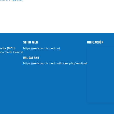
SITIO WEB
UBICACIÓN
rsity (BICU)
https://revistas.bicu.edu.ni
ria, Sede Central
URL OAI-PMH
https://revistas.bicu.edu.ni/index.php/wani/oai
Abrir en Goog