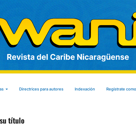
cas
Directrices para autores
Indexación
Regístrate como
su título