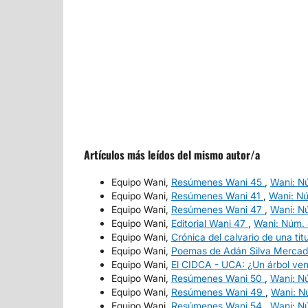
Artículos más leídos del mismo autor/a
Equipo Wani,
Resúmenes Wani 45
,
Wani: N
Equipo Wani,
Resúmenes Wani 41
,
Wani: Nú
Equipo Wani,
Resúmenes Wani 47
,
Wani: N
Equipo Wani,
Editorial Wani 47
,
Wani: Núm.
Equipo Wani,
Crónica del calvario de una ti
Equipo Wani,
Poemas de Adán Silva Merca
Equipo Wani,
El CIDCA - UCA: ¿Un árbol ve
Equipo Wani,
Resúmenes Wani 50
,
Wani: N
Equipo Wani,
Resúmenes Wani 49
,
Wani: N
Equipo Wani,
Resúmenes Wani 54
,
Wani: N