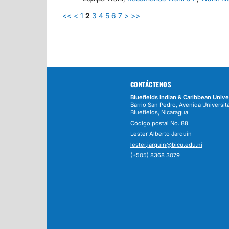
<<
<
1
2
3
4
5
6
7
>
>>
CONTÁCTENOS
Bluefields Indian & Caribbean Unive
Barrio San Pedro, Avenida Universita
Bluefields, Nicaragua
Código postal No. 88
Lester Alberto Jarquín
lester.jarquin@bicu.edu.ni
(+505) 8368 3079