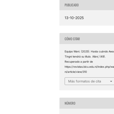
PUBLICADO
13-10-2025
CÓMO CITAR
Equipo Wani. (2025). Hasta cuándo Awa
Tingni tendrá su título.
Wani
, (49).
Recuperado a partir de
https://revistas.bicu.edu.ni/index.php/w
ni/article/view/310
Más formatos de cita
NÚMERO