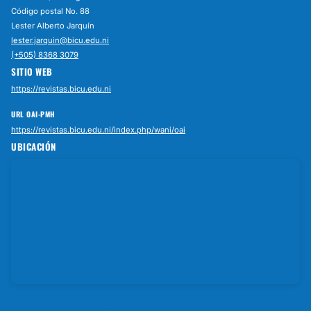
Código postal No. 88
Lester Alberto Jarquín
lester.jarquin@bicu.edu.ni
(+505) 8368 3079
SITIO WEB
https://revistas.bicu.edu.ni
URL OAI-PMH
https://revistas.bicu.edu.ni/index.php/wani/oai
UBICACIÓN
Abrir en Google Maps