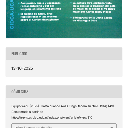
PUBLICADO
13-10-2025
CÓMO CITAR
Equipo Wani. (2025). Hasta cuándo Awas Tingni tendrá su título.
Wani
, (49).
Recuperado a partir de
https://revistas.bicu.edu.ni/index.php/wani/article/view/310
Más formatos de cita