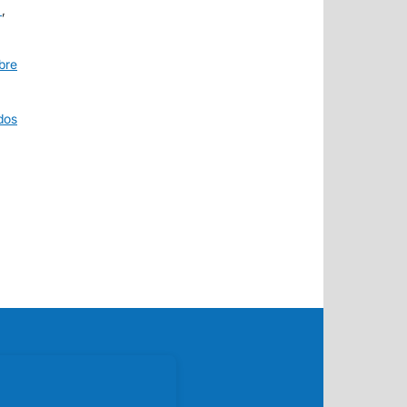
N
,
bre
dos