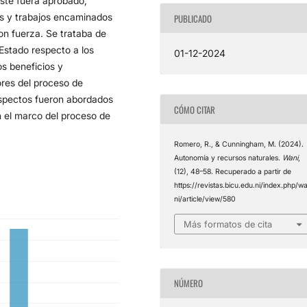
ste fuera aprobado,
es y trabajos encaminados
PUBLICADO
on fuerza. Se trataba de
 Estado respecto a los
01-12-2024
os beneficios y
ores del proceso de
 aspectos fueron abordados
CÓMO CITAR
n el marco del proceso de
Romero, R., & Cunningham, M. (2024).
Autonomía y recursos naturales.
Wani
,
(12), 48–58. Recuperado a partir de
https://revistas.bicu.edu.ni/index.php/w
ni/article/view/580
Más formatos de cita
NÚMERO