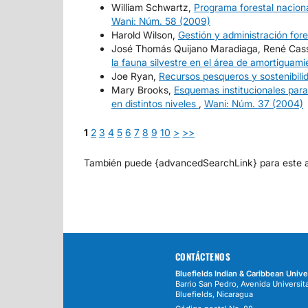
William Schwartz,
Programa forestal nacion
Wani: Núm. 58 (2009)
Harold Wilson,
Gestión y administración for
José Thomás Quijano Maradiaga, René Cassel
la fauna silvestre en el área de amortigu
Joe Ryan,
Recursos pesqueros y sostenibili
Mary Brooks,
Esquemas institucionales para
en distintos niveles
,
Wani: Núm. 37 (2004)
1
2
3
4
5
6
7
8
9
10
>
>>
También puede {advancedSearchLink} para este ar
CONTÁCTENOS
Bluefields Indian & Caribbean Unive
Barrio San Pedro, Avenida Universita
Bluefields, Nicaragua