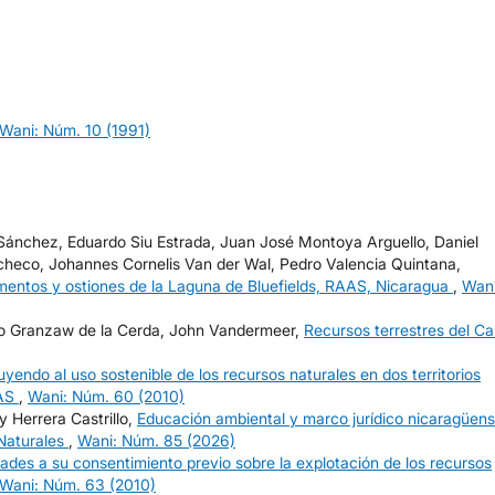
Wani: Núm. 10 (1991)
Sánchez, Eduardo Siu Estrada, Juan José Montoya Arguello, Daniel
acheco, Johannes Cornelis Van der Wal, Pedro Valencia Quintana,
mentos y ostiones de la Laguna de Bluefields, RAAS, Nicaragua
,
Wani
igo Granzaw de la Cerda, John Vandermeer,
Recursos terrestres del Ca
uyendo al uso sostenible de los recursos naturales en dos territorios
WAS
,
Wani: Núm. 60 (2010)
 Herrera Castrillo,
Educación ambiental y marco jurídico nicaragüen
 Naturales
,
Wani: Núm. 85 (2026)
des a su consentimiento previo sobre la explotación de los recursos
Wani: Núm. 63 (2010)