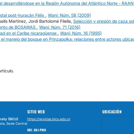
al desarrollándose en la Región Autónoma del Atlántico Norte - RAA
estal post-huracán Félix
,
Wani: Núm. 58 (2009)
ls Martínez, Jordi Bartolomé Filella,
Selección y presión de caza so
amiento de BOSAWAS
,
Wani: Núm. 71 (2016)
dad en el Caribe nicaragüense
,
Wani: Núm. 16 (1995)
 el manejo del bosque en Prinzapolka: relaciones entre actores ubica
tículo.
SITIO WEB
UBICACIÓN
rsity (BICU)
https://revistas.bicu.edu.ni
ria, Sede Central
URL OAI-PMH