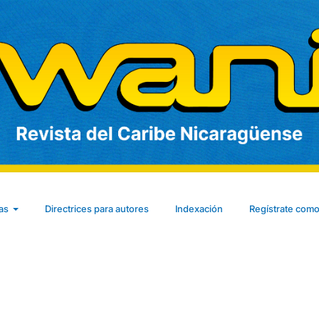
cas
Directrices para autores
Indexación
Regístrate como