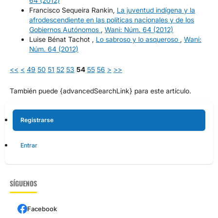
64 (2012)
Francisco Sequeira Rankin,
La juventud indígena y la
afrodescendiente en las políticas nacionales y de los
Gobiernos Autónomos
,
Wani: Núm. 64 (2012)
Luise Bénat Tachot ,
Lo sabroso y lo asqueroso
,
Wani:
Núm. 64 (2012)
<<
<
49
50
51
52
53
54
55
56
>
>>
También puede {advancedSearchLink} para este artículo.
Registrarse
Entrar
SÍGUENOS
Facebook