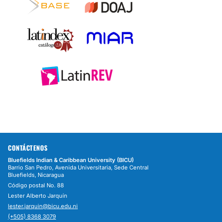
CONTÁCTENOS
Bluefields Indian & Caribbean University (BICU)
Barrio San Pedro, Avenida Universitaria, Sede Central
Bluefields, Nicaragua
Código postal No. 88
Lester Alberto Jarquín
lester.jarquin@bicu.edu.ni
(+505) 8368 3079