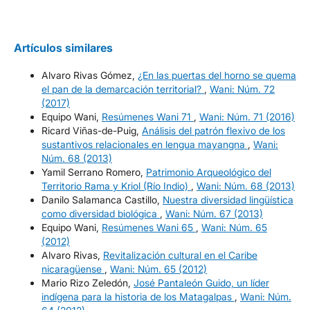
Artículos similares
Alvaro Rivas Gómez,
¿En las puertas del horno se quema
el pan de la demarcación territorial?
,
Wani: Núm. 72
(2017)
Equipo Wani,
Resúmenes Wani 71
,
Wani: Núm. 71 (2016)
Ricard Viñas-de-Puig,
Análisis del patrón flexivo de los
sustantivos relacionales en lengua mayangna
,
Wani:
Núm. 68 (2013)
Yamil Serrano Romero,
Patrimonio Arqueológico del
Territorio Rama y Kriol (Río Indio)
,
Wani: Núm. 68 (2013)
Danilo Salamanca Castillo,
Nuestra diversidad lingüística
como diversidad biológica
,
Wani: Núm. 67 (2013)
Equipo Wani,
Resúmenes Wani 65
,
Wani: Núm. 65
(2012)
Alvaro Rivas,
Revitalización cultural en el Caribe
nicaragüense
,
Wani: Núm. 65 (2012)
Mario Rizo Zeledón,
José Pantaleón Guido, un líder
indígena para la historia de los Matagalpas
,
Wani: Núm.