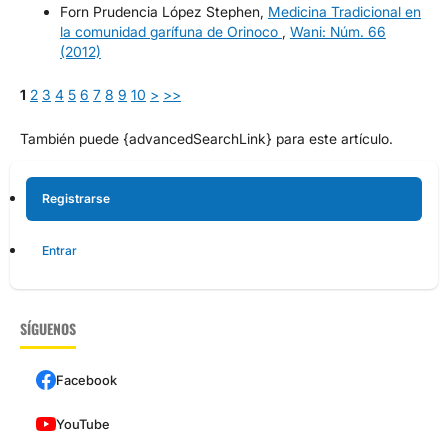
Forn Prudencia López Stephen,
Medicina Tradicional en
la comunidad garífuna de Orinoco
,
Wani: Núm. 66
(2012)
1
2
3
4
5
6
7
8
9
10
>
>>
También puede {advancedSearchLink} para este artículo.
Registrarse
Entrar
SÍGUENOS
Facebook
YouTube