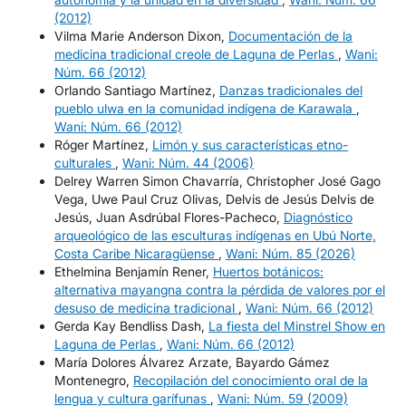
(2012)
Vilma Marie Anderson Dixon,
Documentación de la
medicina tradicional creole de Laguna de Perlas
,
Wani:
Núm. 66 (2012)
Orlando Santiago Martínez,
Danzas tradicionales del
pueblo ulwa en la comunidad indígena de Karawala
,
Wani: Núm. 66 (2012)
Róger Martínez,
Limón y sus características etno-
culturales
,
Wani: Núm. 44 (2006)
Delrey Warren Simon Chavarría, Christopher José Gago
Vega, Uwe Paul Cruz Olivas, Delvis de Jesús Delvis de
Jesús, Juan Asdrúbal Flores-Pacheco,
Diagnóstico
arqueológico de las esculturas indígenas en Ubú Norte,
Costa Caribe Nicaragüense
,
Wani: Núm. 85 (2026)
Ethelmina Benjamín Rener,
Huertos botánicos:
alternativa mayangna contra la pérdida de valores por el
desuso de medicina tradicional
,
Wani: Núm. 66 (2012)
Gerda Kay Bendliss Dash,
La fiesta del Minstrel Show en
Laguna de Perlas
,
Wani: Núm. 66 (2012)
María Dolores Álvarez Arzate, Bayardo Gámez
Montenegro,
Recopilación del conocimiento oral de la
lengua y cultura garífunas
,
Wani: Núm. 59 (2009)