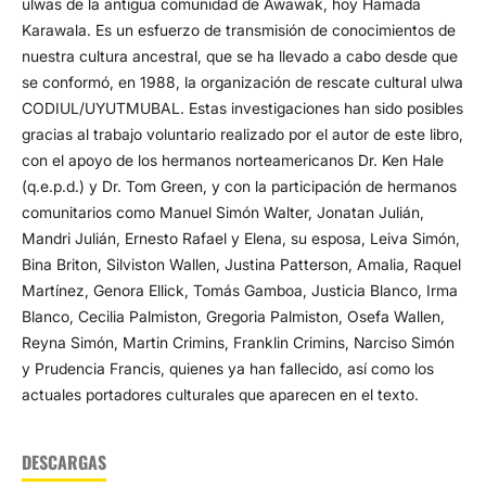
ulwas de la antigua comunidad de Awawak, hoy Hamada
Karawala. Es un esfuerzo de transmisión de conocimientos de
nuestra cultura ancestral, que se ha llevado a cabo desde que
se conformó, en 1988, la organización de rescate cultural ulwa
CODIUL/UYUTMUBAL. Estas investigaciones han sido posibles
gracias al trabajo voluntario realizado por el autor de este libro,
con el apoyo de los hermanos norteamericanos Dr. Ken Hale
(q.e.p.d.) y Dr. Tom Green, y con la participación de hermanos
comunitarios como Manuel Simón Walter, Jonatan Julián,
Mandri Julián, Ernesto Rafael y Elena, su esposa, Leiva Simón,
Bina Briton, Silviston Wallen, Justina Patterson, Amalia, Raquel
Martínez, Genora Ellick, Tomás Gamboa, Justicia Blanco, Irma
Blanco, Cecilia Palmiston, Gregoria Palmiston, Osefa Wallen,
Reyna Simón, Martin Crimins, Franklin Crimins, Narciso Simón
y Prudencia Francis, quienes ya han fallecido, así como los
actuales portadores culturales que aparecen en el texto.
DESCARGAS