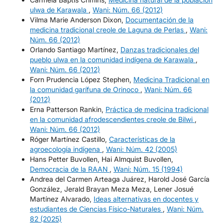
ulwa de Karawala
,
Wani: Núm. 66 (2012)
Vilma Marie Anderson Dixon,
Documentación de la
medicina tradicional creole de Laguna de Perlas
,
Wani:
Núm. 66 (2012)
Orlando Santiago Martínez,
Danzas tradicionales del
pueblo ulwa en la comunidad indígena de Karawala
,
Wani: Núm. 66 (2012)
Forn Prudencia López Stephen,
Medicina Tradicional en
la comunidad garífuna de Orinoco
,
Wani: Núm. 66
(2012)
Erna Patterson Rankin,
Práctica de medicina tradicional
en la comunidad afrodescendientes creole de Bilwi
,
Wani: Núm. 66 (2012)
Róger Martínez Castillo,
Características de la
agroecología indígena
,
Wani: Núm. 42 (2005)
Hans Petter Buvollen, Hai Almquist Buvollen,
Democracia de la RAAN
,
Wani: Núm. 15 (1994)
Andrea del Carmen Arteaga Juárez, Harold José García
González, Jerald Brayan Meza Meza, Lener Josué
Martínez Alvarado,
Ideas alternativas en docentes y
estudiantes de Ciencias Físico-Naturales
,
Wani: Núm.
82 (2025)