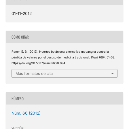
01-11-2012
CÓMO CITAR
Rener, E. B. (2012). Huertos botánicos: alternativa mayangna contra la
pérdida de valores por el desuso de medicina tradicional.
Wani
, (66), 51–53.
https://doi.org/10.5377/wani.v66i0.894
Más formatos de cita
NÚMERO
Núm. 66 (2012)
SECCIÓN