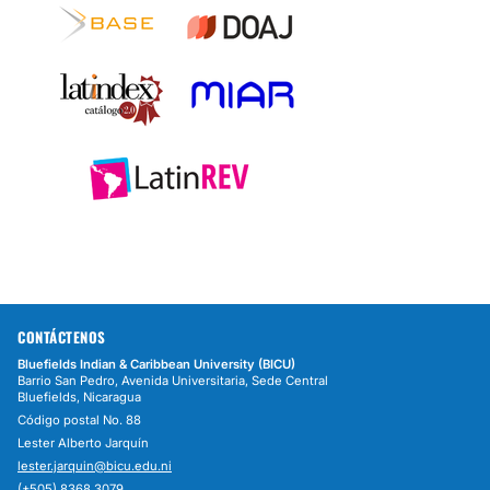
CONTÁCTENOS
Bluefields Indian & Caribbean University (BICU)
Barrio San Pedro, Avenida Universitaria, Sede Central
Bluefields, Nicaragua
Código postal No. 88
Lester Alberto Jarquín
lester.jarquin@bicu.edu.ni
(+505) 8368 3079