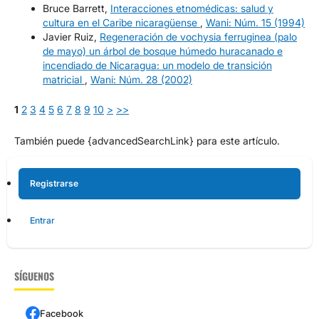
Bruce Barrett,
Interacciones etnomédicas: salud y
cultura en el Caribe nicaragüense
,
Wani: Núm. 15 (1994)
Javier Ruiz,
Regeneración de vochysia ferruginea (palo
de mayo) un árbol de bosque húmedo huracanado e
incendiado de Nicaragua: un modelo de transición
matricial
,
Wani: Núm. 28 (2002)
1
2
3
4
5
6
7
8
9
10
>
>>
También puede {advancedSearchLink} para este artículo.
Registrarse
Entrar
SÍGUENOS
Facebook