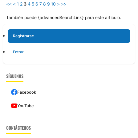
<<
<
1
2
3
4
5
6
7
8
9
10
>
>>
También puede {advancedSearchLink} para este artículo.
Registrarse
Entrar
SÍGUENOS
Facebook
YouTube
CONTÁCTENOS