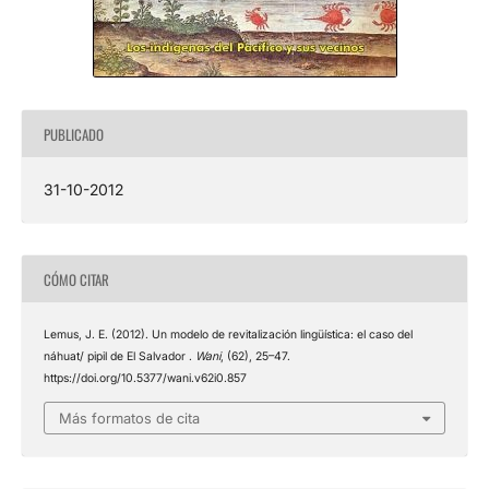
PUBLICADO
31-10-2012
CÓMO CITAR
Lemus, J. E. (2012). Un modelo de revitalización lingüística: el caso del
náhuat/ pipil de El Salvador .
Wani
, (62), 25–47.
https://doi.org/10.5377/wani.v62i0.857
Más formatos de cita