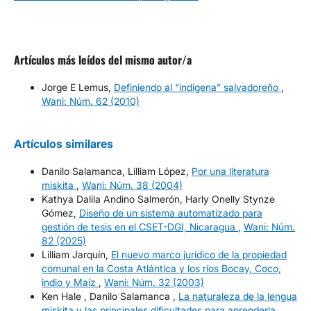
Artículos más leídos del mismo autor/a
Jorge E Lemus,
Definiendo al “indígena” salvadoreño
,
Wani: Núm. 62 (2010)
Artículos similares
Danilo Salamanca, Lilliam López,
Por una literatura
miskita
,
Wani: Núm. 38 (2004)
Kathya Dalila Andino Salmerón, Harly Onelly Stynze
Gómez,
Diseño de un sistema automatizado para
gestión de tesis en el CSET-DGI, Nicaragua
,
Wani: Núm.
82 (2025)
Lilliam Jarquín,
El nuevo marco jurídico de la propiedad
comunal en la Costa Atlántica y los ríos Bocay, Coco,
indio y Maíz
,
Wani: Núm. 32 (2003)
Ken Hale , Danilo Salamanca ,
La naturaleza de la lengua
miskita y las principales dificultades para aprenderla
,