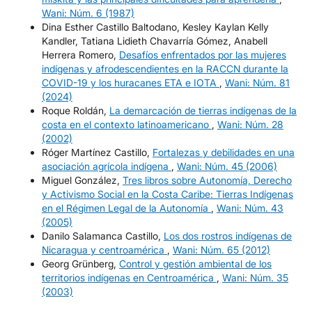
Wani: Núm. 6 (1987)
Dina Esther Castillo Baltodano, Kesley Kaylan Kelly
Kandler, Tatiana Lidieth Chavarría Gómez, Anabell
Herrera Romero,
Desafíos enfrentados por las mujeres
indígenas y afrodescendientes en la RACCN durante la
COVID-19 y los huracanes ETA e IOTA
,
Wani: Núm. 81
(2024)
Roque Roldán,
La demarcación de tierras indígenas de la
costa en el contexto latinoamericano
,
Wani: Núm. 28
(2002)
Róger Martínez Castillo,
Fortalezas y debilidades en una
asociación agrícola indígena
,
Wani: Núm. 45 (2006)
Miguel González,
Tres libros sobre Autonomía, Derecho
y Activismo Social en la Costa Caribe: Tierras Indígenas
en el Régimen Legal de la Autonomía
,
Wani: Núm. 43
(2005)
Danilo Salamanca Castillo,
Los dos rostros indígenas de
Nicaragua y centroamérica
,
Wani: Núm. 65 (2012)
Georg Grünberg,
Control y gestión ambiental de los
territorios indígenas en Centroamérica
,
Wani: Núm. 35
(2003)