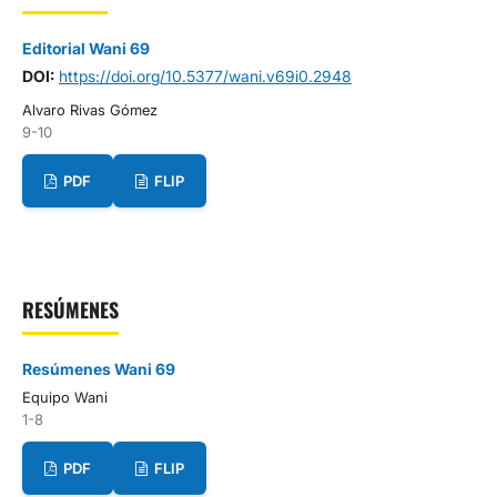
Editorial Wani 69
DOI:
https://doi.org/10.5377/wani.v69i0.2948
Alvaro Rivas Gómez
9-10
PDF
FLIP
RESÚMENES
Resúmenes Wani 69
Equipo Wani
1-8
PDF
FLIP