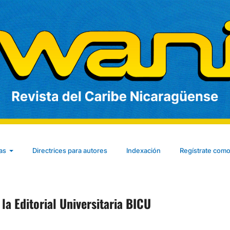
cas
Directrices para autores
Indexación
Regístrate como
la Editorial Universitaria BICU