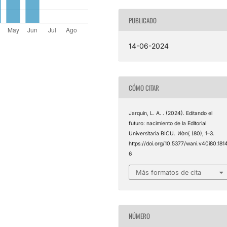
PUBLICADO
14-06-2024
CÓMO CITAR
Jarquín, L. A. . (2024). Editando el
futuro: nacimiento de la Editorial
Universitaria BICU.
Wani
, (80), 1–3.
https://doi.org/10.5377/wani.v40i80.181
6
Más formatos de cita
NÚMERO