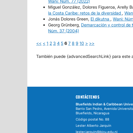
Wani: Núm. 77 (2022)
Miguel González, Dolores Figueroa, Arelly 
la Costa Caribe: retos de la diversidad
,
Wani
Jonás Dolores Green,
El dikutna
,
Wani: Núm
Georg Grünberg,
Demarcación y control de t
Núm. 37 (2004)
<<
<
1
2
3
4
5
6
7
8
9
10
>
>>
También puede {advancedSearchLink} para este ar
CONTÁCTENOS
Bluefields Indian & Caribbean Unive
Barrio San Pedro, Avenida Universita
Bluefields, Nicaragua
Código postal No. 88
Lester Alberto Jarquín
lester.jarquin@bicu.edu.ni