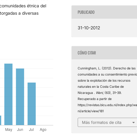
 comunidades étnica del
PUBLICADO
torgadas a diversas
31-10-2012
CÓMO CITAR
Cunningham, L. (2012). Derecho de las
comunidades a su consentimiento previ
sobre la explotación de los recursos
naturales en la Costa Caribe de
Nicaragua .
Wani
, (63), 31–39.
Recuperado a partir de
https://revistas.bicu.edu.ni/index.php/w
ni/article/view/181
Más formatos de cita