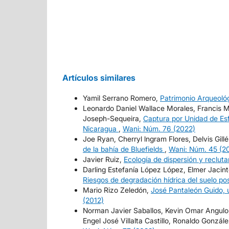
Artículos similares
Yamil Serrano Romero,
Patrimonio Arqueológi
Leonardo Daniel Wallace Morales, Francis M
Joseph-Sequeira,
Captura por Unidad de Es
Nicaragua
,
Wani: Núm. 76 (2022)
Joe Ryan, Cherryl lngram Flores, Delvis Gi
de la bahía de Bluefields
,
Wani: Núm. 45 (2
Javier Ruiz,
Ecología de dispersión y reclu
Darling Estefanía López López, Elmer Jaci
Riesgos de degradación hídrica del suelo po
Mario Rizo Zeledón,
José Pantaleón Guido, u
(2012)
Norman Javier Saballos, Kevin Omar Angul
Engel José Villalta Castillo, Ronaldo Gonzá