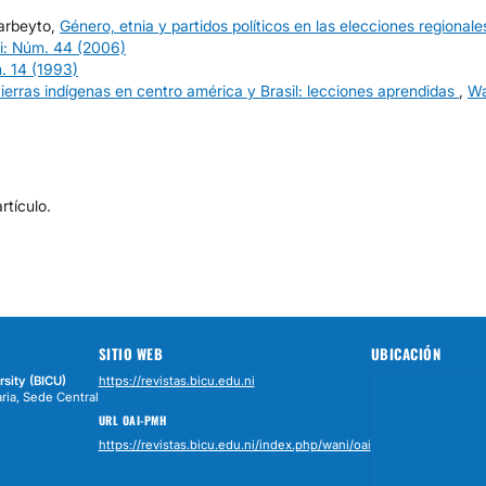
Barbeyto,
Género, etnia y partidos políticos en las elecciones regionale
: Núm. 44 (2006)
. 14 (1993)
ierras indígenas en centro américa y Brasil: lecciones aprendidas
,
Wa
tículo.
SITIO WEB
UBICACIÓN
rsity (BICU)
https://revistas.bicu.edu.ni
ria, Sede Central
URL OAI-PMH
https://revistas.bicu.edu.ni/index.php/wani/oai