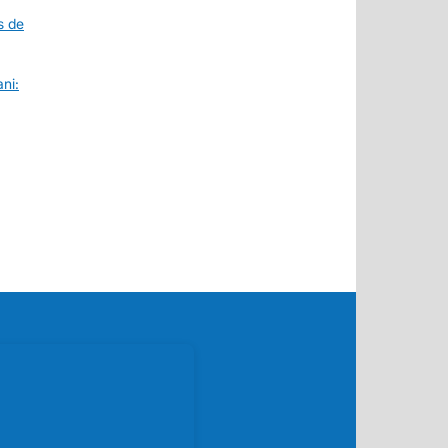
s de
ni: