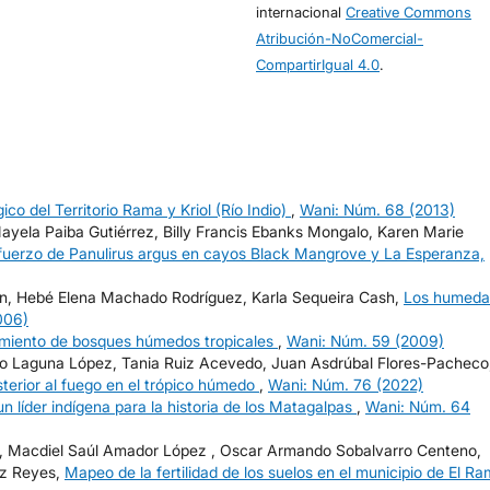
internacional
Creative Commons
Atribución-NoComercial-
CompartirIgual 4.0
.
co del Territorio Rama y Kriol (Río Indio)
,
Wani: Núm. 68 (2013)
ayela Paiba Gutiérrez, Billy Francis Ebanks Mongalo, Karen Marie
fuerzo de Panulirus argus en cayos Black Mangrove y La Esperanza,
llén, Hebé Elena Machado Rodríguez, Karla Sequeira Cash,
Los humeda
006)
tamiento de bosques húmedos tropicales
,
Wani: Núm. 59 (2009)
nto Laguna López, Tania Ruiz Acevedo, Juan Asdrúbal Flores-Pacheco
sterior al fuego en el trópico húmedo
,
Wani: Núm. 76 (2022)
n líder indígena para la historia de los Matagalpas
,
Wani: Núm. 64
o, Macdiel Saúl Amador López , Oscar Armando Sobalvarro Centeno,
lez Reyes,
Mapeo de la fertilidad de los suelos en el municipio de El R