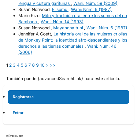
lengua y cultura garífunas
,
Wani: Núm. 59 (2009)
Susan Norwood,
El sumu
,
Wani: Núm. 6 (1987)
Mario Rizo,
Mito y tradición oral entre los sumus del rio
Bambana
,
Wani: Núm. 14 (1993)
Susan Norwood ,
Mayangna tuni
,
Wani: Núm. 6 (1987)
Jennifer A Goett,
La historia oral de las mujeres criollas
de Monkey Point: la identidad afro-descendientes y los
derechos a las tierras comunales
,
Wani: Núm. 46
(2006)
1
2
3
4
5
6
7
8
9
10
>
>>
También puede {advancedSearchLink} para este artículo.
Registrarse
Entrar
SÍGUENOS