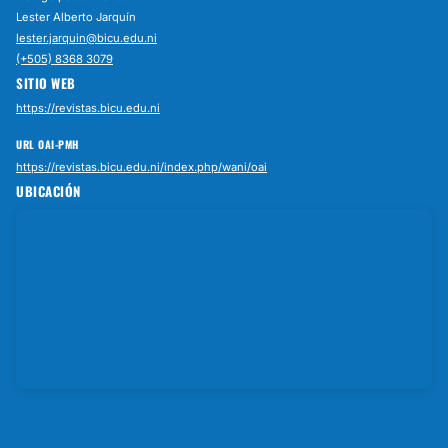
Lester Alberto Jarquín
lester.jarquin@bicu.edu.ni
(+505) 8368 3079
SITIO WEB
https://revistas.bicu.edu.ni
URL OAI-PMH
https://revistas.bicu.edu.ni/index.php/wani/oai
UBICACIÓN
Abrir en Google Maps