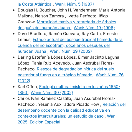
la Costa Atlántica
,
Wani: Núm. 5 (1987)
Douglas H. Boucher, John H. Vandermeer, María Antonia
Mallona, Nelson Zamora , Ivette Perfecto, Iñigo
Granzow,
Mortalidad masiva y retardada de árboles
después del huracán Juana
,
Wani: Núm. 19 (1996)
David Bradford, Ramón Guevara, Ray Garth, Ernesto
Lemus,
Estado actual del bosque tropical húmedo de la
cuenca del rio Escofram, doce años después del
huracán Juana
,
Wani: Núm. 29 (2002)
Darling Estefanía López López, Elmer Jacinto Laguna
López, Tania Ruiz Acevedo, Juan Asdrúbal Flores-
Pacheco,
Riesgos de degradación hídrica del suelo
posterior al fuego en el trópico húmedo
,
Wani: Núm. 76
(2022)
Karl Offen,
Ecología cultural miskita en los años 1650-
1850
,
Wani: Núm. 30 (2002)
Carlos Iván Ramírez Castillo, Juan Asdrúbal Flores-
Pacheco , Yesenia Auxiliadora Picado How ,
Relación del
desempeño docente con la calidad educativa en
contextos interculturales: un estudio de caso
,
Wani:
2025: Edición Especial