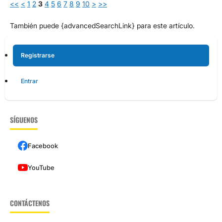
<<
<
1
2
3
4
5
6
7
8
9
10
>
>>
También puede {advancedSearchLink} para este artículo.
Registrarse
Entrar
SÍGUENOS
Facebook
YouTube
CONTÁCTENOS