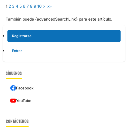
1
2
3
4
5
6
7
8
9
10
>
>>
También puede {advancedSearchLink} para este artículo.
Registrarse
Entrar
SÍGUENOS
Facebook
YouTube
CONTÁCTENOS