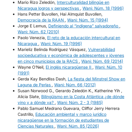
Mario Rizo Zeledón,
Interculturalidad bilingüe en
Nicaragua logros y perspectivas
,
Wani: Núm. 18 (1996)
Hans Petter Buvollen, Hai Almquist Buvollen,
Democracia de la RAAN
,
Wani: Núm. 15 (1994)
Jorge E Lemus,
Definiendo al “indígena” salvadoreño
,
Wani: Núm. 62 (2010)
Paolo Venezia,
El reto de la educación intercultural en
Nicaragua
,
Wani: Núm. 19 (1996)
Marieliz Belinda Rodríguez Vásquez,
Vulnerabilidad
socioeducativa y económica de adolescentes y jóvenes
en cinco municipios de la RACS
,
Wani: Núm. 69 (2014)
Wayne O’Neil,
El inglés nicaragüense II
,
Wani: Núm. 10
(1991)
Gerda Kay Bendliss Dash,
La fiesta del Minstrel Show en
Laguna de Perlas
,
Wani: Núm. 66 (2012)
Susan Norwood G., Gerardo Zeledón K., Katherine Yih ,
Alicia Slate,
Bilingüismo en la Costa Atlántica ¿de dónde
vino y a dónde va?
,
Wani: Núm. 2 - 3 (1985)
Pablo Samuel Medrano Guevara, Cliffor Jerry Herrera
Castrillo,
Educación ambiental y marco jurídico
nicaragüense en la formación de estudiantes de
Ciencias Naturales
,
Wani: Núm. 85 (2026)