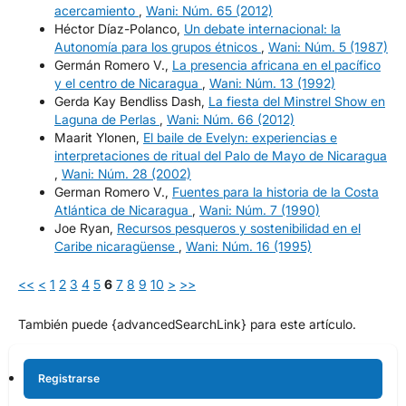
acercamiento
,
Wani: Núm. 65 (2012)
Héctor Díaz-Polanco,
Un debate internacional: la
Autonomía para los grupos étnicos
,
Wani: Núm. 5 (1987)
Germán Romero V.,
La presencia africana en el pacífico
y el centro de Nicaragua
,
Wani: Núm. 13 (1992)
Gerda Kay Bendliss Dash,
La fiesta del Minstrel Show en
Laguna de Perlas
,
Wani: Núm. 66 (2012)
Maarit Ylonen,
El baile de Evelyn: experiencias e
interpretaciones de ritual del Palo de Mayo de Nicaragua
,
Wani: Núm. 28 (2002)
German Romero V.,
Fuentes para la historia de la Costa
Atlántica de Nicaragua
,
Wani: Núm. 7 (1990)
Joe Ryan,
Recursos pesqueros y sostenibilidad en el
Caribe nicaragüense
,
Wani: Núm. 16 (1995)
<<
<
1
2
3
4
5
6
7
8
9
10
>
>>
También puede {advancedSearchLink} para este artículo.
Registrarse