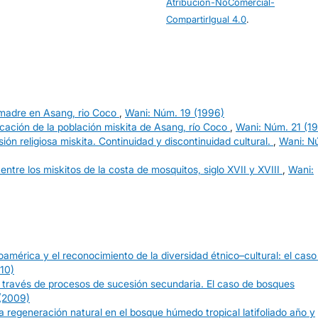
Atribución-NoComercial-
CompartirIgual 4.0
.
 madre en Asang, rio Coco
,
Wani: Núm. 19 (1996)
ficación de la población miskita de Asang, río Coco
,
Wani: Núm. 21 (1
ión religiosa miskita. Continuidad y discontinuidad cultural.
,
Wani: N
entre los miskitos de la costa de mosquitos, siglo XVII y XVIII
,
Wani:
américa y el reconocimiento de la diversidad étnico–cultural: el caso
10)
 través de procesos de sucesión secundaria. El caso de bosques
(2009)
 regeneración natural en el bosque húmedo tropical latifoliado año y