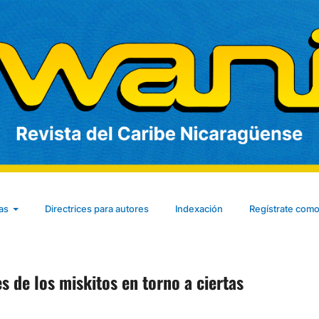
cas
Directrices para autores
Indexación
Regístrate como
s de los miskitos en torno a ciertas