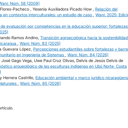
Wani: Núm. 58 (2009)
l Flores-Pacheco , Yesenia Auxiliadora Picado How ,
Relación del
 en contextos interculturales: un estudio de caso
,
Wani: 2025: Edici
 de evaluación por competencias en la educación superior: fortalezas
2025)
rmando Ramos Andino,
Transición agroecológica hacia la sostenibilidad
 Nicaragua
,
Wani: Núm. 83 (2025)
ía Guevara López,
Percepciones estudiantiles sobre fortalezas y barr
unitario en Ingeniería de Sistemas
,
Wani: Núm. 84 (2026)
 José Gago Vega, Uwe Paul Cruz Olivas, Delvis de Jesús Delvis de
nóstico arqueológico de las esculturas indígenas en Ubú Norte, Costa
)
 Herrera Castrillo,
Educación ambiental y marco jurídico nicaragüen
 Naturales
,
Wani: Núm. 85 (2026)
tículo.