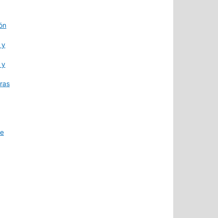
ón
 y
 y
eras
se