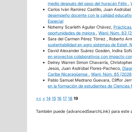
medio después del paso del huracán Félix
,
Carlos Iván Ramírez Castillo, Juan Asdrúba
desempeño docente con la calidad educativa
Especial
Nohemy Scarleth Aguilar Chávez,
Prácticas
oportunidades de mejora
,
Wani: Núm. 83 (
Sara del Carmen Pérez Tórrez , Roberto A
sustentabilidad en agro sistemas de Estelí,
David Alexander Suárez Gosden, Indira Sof
en proyectos colaborativos con impacto com
Delrey Warren Simon Chavarría, Christopher
Jesús, Juan Asdrúbal Flores-Pacheco,
Diag
Caribe Nicaragüense
,
Wani: Núm. 85 (2026
Pablo Samuel Medrano Guevara, Cliffor Jerry
en la formación de estudiantes de Ciencias
<<
<
14
15
16
17
18
19
También puede {advancedSearchLink} para este ar