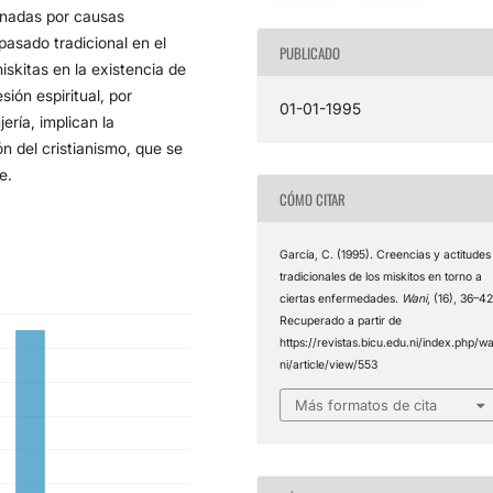
onadas por causas
 pasado tradicional en el
PUBLICADO
iskitas en la existencia de
ión espiritual, por
01-01-1995
ería, implican la
n del cristianismo, que se
e.
CÓMO CITAR
García, C. (1995). Creencias y actitudes
tradicionales de los miskitos en torno a
ciertas enfermedades.
Wani
, (16), 36–42
Recuperado a partir de
https://revistas.bicu.edu.ni/index.php/w
ni/article/view/553
Más formatos de cita