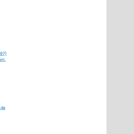
997)
úm.
 de