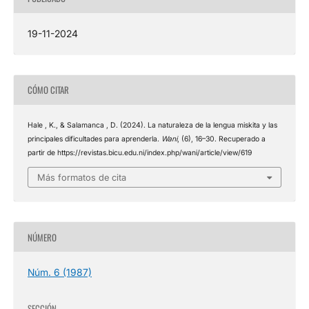
19-11-2024
CÓMO CITAR
Hale , K., & Salamanca , D. (2024). La naturaleza de la lengua miskita y las
principales dificultades para aprenderla.
Wani
, (6), 16–30. Recuperado a
partir de https://revistas.bicu.edu.ni/index.php/wani/article/view/619
Más formatos de cita
NÚMERO
Núm. 6 (1987)
SECCIÓN