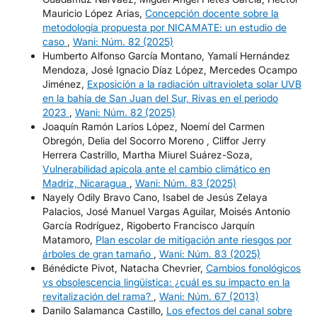
Mauricio López Arias,
Concepción docente sobre la
metodología propuesta por NICAMATE: un estudio de
caso
,
Wani: Núm. 82 (2025)
Humberto Alfonso García Montano, Yamalí Hernández
Mendoza, José Ignacio Díaz López, Mercedes Ocampo
Jiménez,
Exposición a la radiación ultravioleta solar UVB
en la bahía de San Juan del Sur, Rivas en el periodo
2023
,
Wani: Núm. 82 (2025)
Joaquín Ramón Larios López, Noemí del Carmen
Obregón, Delia del Socorro Moreno , Cliffor Jerry
Herrera Castrillo, Martha Miurel Suárez-Soza,
Vulnerabilidad apícola ante el cambio climático en
Madriz, Nicaragua
,
Wani: Núm. 83 (2025)
Nayely Odily Bravo Cano, Isabel de Jesús Zelaya
Palacios, José Manuel Vargas Aguilar, Moisés Antonio
García Rodríguez, Rigoberto Francisco Jarquín
Matamoro,
Plan escolar de mitigación ante riesgos por
árboles de gran tamaño
,
Wani: Núm. 83 (2025)
Bénédicte Pivot, Natacha Chevrier,
Cambios fonológicos
vs obsolescencia lingüística: ¿cuál es su impacto en la
revitalización del rama?
,
Wani: Núm. 67 (2013)
Danilo Salamanca Castillo,
Los efectos del canal sobre