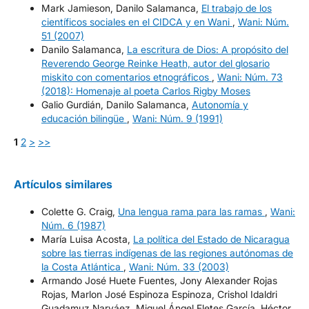
Mark Jamieson, Danilo Salamanca,
El trabajo de los
científicos sociales en el CIDCA y en Wani
,
Wani: Núm.
51 (2007)
Danilo Salamanca,
La escritura de Dios: A propósito del
Reverendo George Reinke Heath, autor del glosario
miskito con comentarios etnográficos
,
Wani: Núm. 73
(2018): Homenaje al poeta Carlos Rigby Moses
Galio Gurdián, Danilo Salamanca,
Autonomía y
educación bilingüe
,
Wani: Núm. 9 (1991)
1
2
>
>>
Artículos similares
Colette G. Craig,
Una lengua rama para las ramas
,
Wani:
Núm. 6 (1987)
María Luisa Acosta,
La política del Estado de Nicaragua
sobre las tierras indígenas de las regiones autónomas de
la Costa Atlántica
,
Wani: Núm. 33 (2003)
Armando José Huete Fuentes, Jony Alexander Rojas
Rojas, Marlon José Espinoza Espinoza, Crishol Idaldri
Guadamuz Narváez, Miguel Ángel Fletes García, Héctor