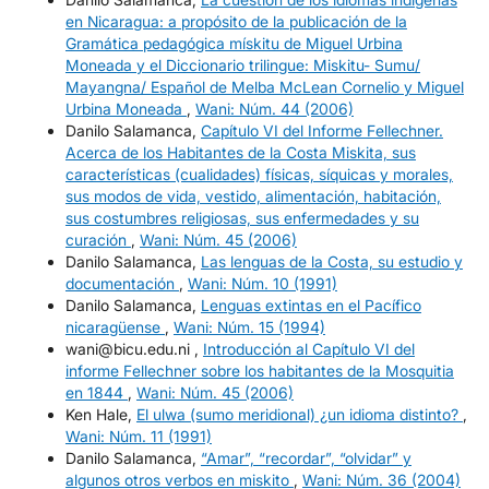
en Nicaragua: a propósito de la publicación de la
Gramática pedagógica mískitu de Miguel Urbina
Moneada y el Diccionario trilingue: Miskitu- Sumu/
Mayangna/ Español de Melba McLean Cornelio y Miguel
Urbina Moneada
,
Wani: Núm. 44 (2006)
Danilo Salamanca,
Capítulo VI del Informe Fellechner.
Acerca de los Habitantes de la Costa Miskita, sus
características (cualidades) físicas, síquicas y morales,
sus modos de vida, vestido, alimentación, habitación,
sus costumbres religiosas, sus enfermedades y su
curación
,
Wani: Núm. 45 (2006)
Danilo Salamanca,
Las lenguas de la Costa, su estudio y
documentación
,
Wani: Núm. 10 (1991)
Danilo Salamanca,
Lenguas extintas en el Pacífico
nicaragüense
,
Wani: Núm. 15 (1994)
wani@bicu.edu.ni ,
Introducción al Capítulo VI del
informe Fellechner sobre los habitantes de la Mosquitia
en 1844
,
Wani: Núm. 45 (2006)
Ken Hale,
El ulwa (sumo meridional) ¿un idioma distinto?
,
Wani: Núm. 11 (1991)
Danilo Salamanca,
“Amar”, “recordar”, “olvidar” y
algunos otros verbos en miskito
,
Wani: Núm. 36 (2004)