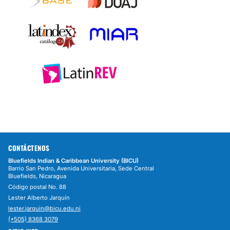
CONTÁCTENOS
Bluefields Indian & Caribbean University (BICU)
Barrio San Pedro, Avenida Universitaria, Sede Central
Bluefields, Nicaragua
Código postal No. 88
Lester Alberto Jarquín
lester.jarquin@bicu.edu.ni
(+505) 8368 3079