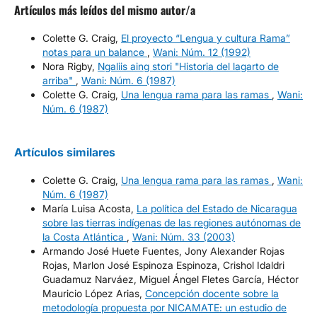
Artículos más leídos del mismo autor/a
Colette G. Craig,
El proyecto “Lengua y cultura Rama”
notas para un balance
,
Wani: Núm. 12 (1992)
Nora Rigby,
Ngaliis aing stori "Historia del lagarto de
arriba"
,
Wani: Núm. 6 (1987)
Colette G. Craig,
Una lengua rama para las ramas
,
Wani:
Núm. 6 (1987)
Artículos similares
Colette G. Craig,
Una lengua rama para las ramas
,
Wani:
Núm. 6 (1987)
María Luisa Acosta,
La política del Estado de Nicaragua
sobre las tierras indígenas de las regiones autónomas de
la Costa Atlántica
,
Wani: Núm. 33 (2003)
Armando José Huete Fuentes, Jony Alexander Rojas
Rojas, Marlon José Espinoza Espinoza, Crishol Idaldri
Guadamuz Narváez, Miguel Ángel Fletes García, Héctor
Mauricio López Arias,
Concepción docente sobre la
metodología propuesta por NICAMATE: un estudio de