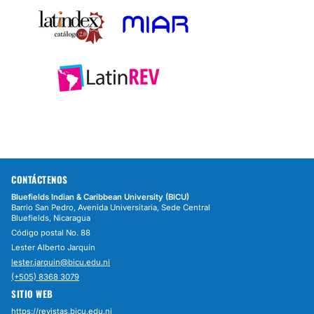
CONTÁCTENOS
Bluefields Indian & Caribbean University (BICU)
Barrio San Pedro, Avenida Universitaria, Sede Central
Bluefields, Nicaragua
Código postal No. 88
Lester Alberto Jarquín
lester.jarquin@bicu.edu.ni
(+505) 8368 3079
SITIO WEB
https://revistas.bicu.edu.ni