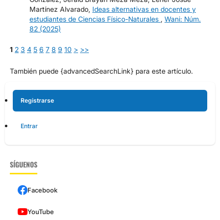
Martínez Alvarado,
Ideas alternativas en docentes y
estudiantes de Ciencias Físico-Naturales
,
Wani: Núm.
82 (2025)
1
2
3
4
5
6
7
8
9
10
>
>>
También puede {advancedSearchLink} para este artículo.
Registrarse
Entrar
SÍGUENOS
Facebook
YouTube