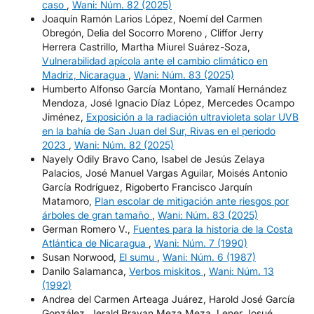
caso
,
Wani: Núm. 82 (2025)
Joaquín Ramón Larios López, Noemí del Carmen
Obregón, Delia del Socorro Moreno , Cliffor Jerry
Herrera Castrillo, Martha Miurel Suárez-Soza,
Vulnerabilidad apícola ante el cambio climático en
Madriz, Nicaragua
,
Wani: Núm. 83 (2025)
Humberto Alfonso García Montano, Yamalí Hernández
Mendoza, José Ignacio Díaz López, Mercedes Ocampo
Jiménez,
Exposición a la radiación ultravioleta solar UVB
en la bahía de San Juan del Sur, Rivas en el periodo
2023
,
Wani: Núm. 82 (2025)
Nayely Odily Bravo Cano, Isabel de Jesús Zelaya
Palacios, José Manuel Vargas Aguilar, Moisés Antonio
García Rodríguez, Rigoberto Francisco Jarquín
Matamoro,
Plan escolar de mitigación ante riesgos por
árboles de gran tamaño
,
Wani: Núm. 83 (2025)
German Romero V.,
Fuentes para la historia de la Costa
Atlántica de Nicaragua
,
Wani: Núm. 7 (1990)
Susan Norwood,
El sumu
,
Wani: Núm. 6 (1987)
Danilo Salamanca,
Verbos miskitos
,
Wani: Núm. 13
(1992)
Andrea del Carmen Arteaga Juárez, Harold José García
González, Jerald Brayan Meza Meza, Lener Josué