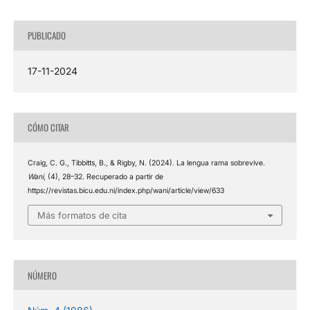
PUBLICADO
17-11-2024
CÓMO CITAR
Craig, C. G., Tibbitts, B., & Rigby, N. (2024). La lengua rama sobrevive.
Wani
, (4), 28–32. Recuperado a partir de
https://revistas.bicu.edu.ni/index.php/wani/article/view/633
Más formatos de cita
NÚMERO