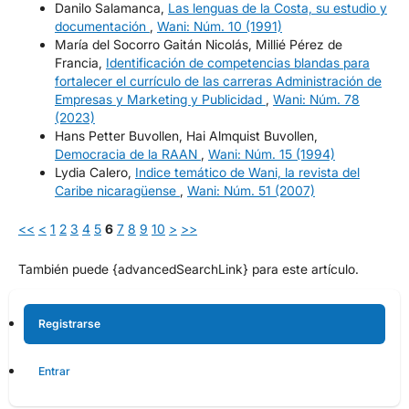
Danilo Salamanca,
Las lenguas de la Costa, su estudio y
documentación
,
Wani: Núm. 10 (1991)
María del Socorro Gaitán Nicolás, Millié Pérez de
Francia,
Identificación de competencias blandas para
fortalecer el currículo de las carreras Administración de
Empresas y Marketing y Publicidad
,
Wani: Núm. 78
(2023)
Hans Petter Buvollen, Hai Almquist Buvollen,
Democracia de la RAAN
,
Wani: Núm. 15 (1994)
Lydia Calero,
Indice temático de Wani, la revista del
Caribe nicaragüense
,
Wani: Núm. 51 (2007)
<<
<
1
2
3
4
5
6
7
8
9
10
>
>>
También puede {advancedSearchLink} para este artículo.
Registrarse
Entrar