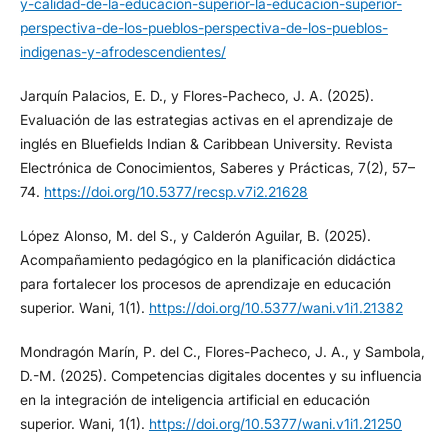
y-calidad-de-la-educacion-superior-la-educacion-superior-
perspectiva-de-los-pueblos-perspectiva-de-los-pueblos-
indigenas-y-afrodescendientes/
Jarquín Palacios, E. D., y Flores-Pacheco, J. A. (2025).
Evaluación de las estrategias activas en el aprendizaje de
inglés en Bluefields Indian & Caribbean University. Revista
Electrónica de Conocimientos, Saberes y Prácticas, 7(2), 57–
74.
https://doi.org/10.5377/recsp.v7i2.21628
López Alonso, M. del S., y Calderón Aguilar, B. (2025).
Acompañamiento pedagógico en la planificación didáctica
para fortalecer los procesos de aprendizaje en educación
superior. Wani, 1(1).
https://doi.org/10.5377/wani.v1i1.21382
Mondragón Marín, P. del C., Flores-Pacheco, J. A., y Sambola,
D.-M. (2025). Competencias digitales docentes y su influencia
en la integración de inteligencia artificial en educación
superior. Wani, 1(1).
https://doi.org/10.5377/wani.v1i1.21250