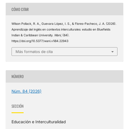
CÓMO CITAR
Wilson Pollack, R. A., Guevara López, I. S., & Flores-Pacheco, J. A. (2026).
Aprendizaje del inglés en contextos interculturales: estudio en Bluefields
Indian & Caribbean University.
Wani
, (84).
https://doi.org/10.5377/wani.v1i84.22943
Más formatos de cita
NÚMERO
Núm. 84 (2026)
SECCIÓN
Educación e Interculturalidad