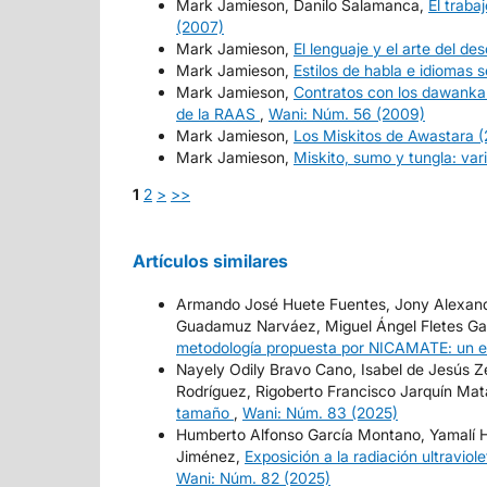
Mark Jamieson, Danilo Salamanca,
El traba
(2007)
Mark Jamieson,
El lenguaje y el arte del de
Mark Jamieson,
Estilos de habla e idiomas 
Mark Jamieson,
Contratos con los dawanka 
de la RAAS
,
Wani: Núm. 56 (2009)
Mark Jamieson,
Los Miskitos de Awastara (
Mark Jamieson,
Miskito, sumo y tungla: vari
1
2
>
>>
Artículos similares
Armando José Huete Fuentes, Jony Alexander
Guadamuz Narváez, Miguel Ángel Fletes Gar
metodología propuesta por NICAMATE: un e
Nayely Odily Bravo Cano, Isabel de Jesús Z
Rodríguez, Rigoberto Francisco Jarquín Ma
tamaño
,
Wani: Núm. 83 (2025)
Humberto Alfonso García Montano, Yamalí
Jiménez,
Exposición a la radiación ultravio
Wani: Núm. 82 (2025)