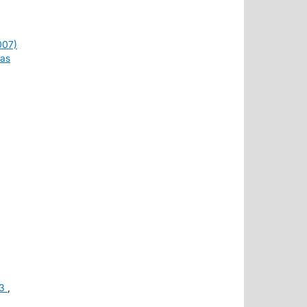
007)
ras
23
,