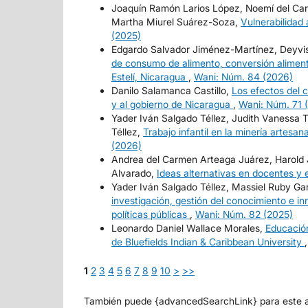
Joaquín Ramón Larios López, Noemí del Carme
Martha Miurel Suárez-Soza,
Vulnerabilidad
(2025)
Edgardo Salvador Jiménez-Martínez, Deyvi
de consumo de alimento, conversión aliment
Estelí, Nicaragua
,
Wani: Núm. 84 (2026)
Danilo Salamanca Castillo,
Los efectos del 
y al gobierno de Nicaragua
,
Wani: Núm. 71 
Yader Iván Salgado Téllez, Judith Vanessa 
Téllez,
Trabajo infantil en la minería artes
(2026)
Andrea del Carmen Arteaga Juárez, Harold
Alvarado,
Ideas alternativas en docentes y 
Yader Iván Salgado Téllez, Massiel Ruby G
investigación, gestión del conocimiento e in
políticas públicas
,
Wani: Núm. 82 (2025)
Leonardo Daniel Wallace Morales,
Educación
de Bluefields Indian & Caribbean University
1
2
3
4
5
6
7
8
9
10
>
>>
También puede {advancedSearchLink} para este ar