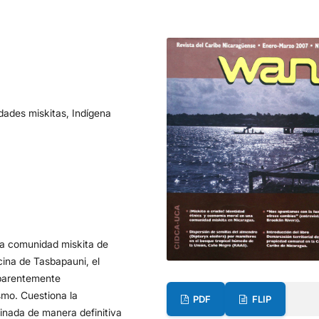
ades miskitas, Indígena
la comunidad miskita de
cina de Tasbapauni, el
aparentemente
smo. Cuestiona la
PDF
FLIP
inada de manera definitiva