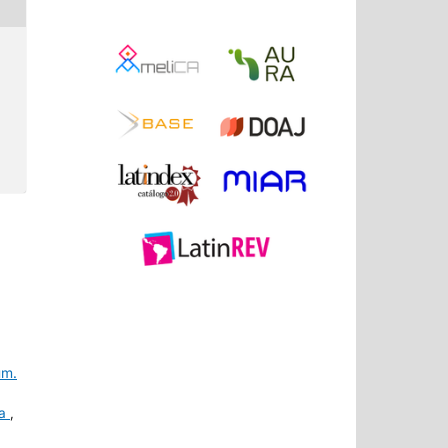
úm.
ta
,