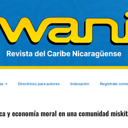
cas
Directrices para autores
Indexación
Regístrate como
nica y economía moral en una comunidad miskit