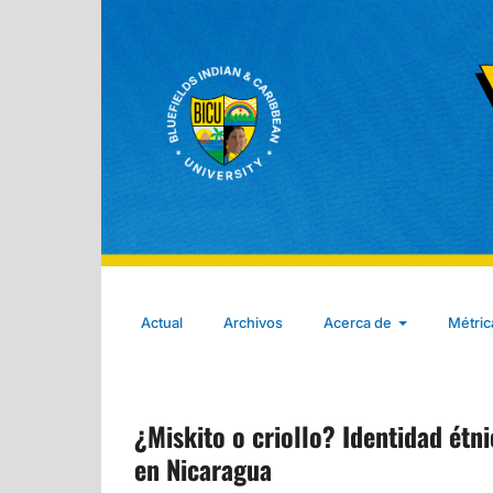
Actual
Archivos
Acerca de
Métri
¿Miskito o criollo? Identidad ét
en Nicaragua