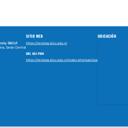
SITIO WEB
UBICACIÓN
rsity (BICU)
https://revistas.bicu.edu.ni
ria, Sede Central
URL OAI-PMH
https://revistas.bicu.edu.ni/index.php/wani/oai
Abrir en Goog