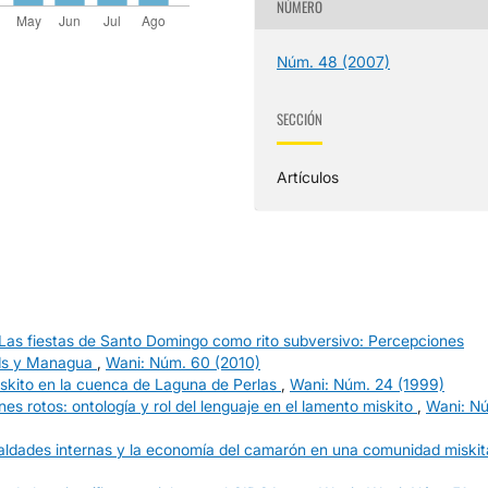
NÚMERO
Núm. 48 (2007)
SECCIÓN
Artículos
Las fiestas de Santo Domingo como rito subversivo: Percepciones
elds y Managua
,
Wani: Núm. 60 (2010)
miskito en la cuenca de Laguna de Perlas
,
Wani: Núm. 24 (1999)
s rotos: ontología y rol del lenguaje en el lamento miskito
,
Wani: N
aldades internas y la economía del camarón en una comunidad miski