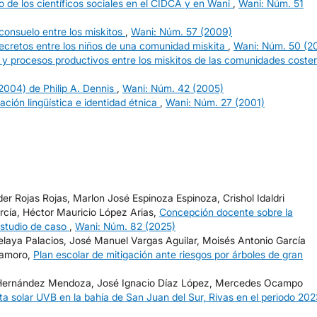
jo de los científicos sociales en el CIDCA y en Wani
,
Wani: Núm. 51
sconsuelo entre los miskitos
,
Wani: Núm. 57 (2009)
secretos entre los niños de una comunidad miskita
,
Wani: Núm. 50 (2
y procesos productivos entre los miskitos de las comunidades coste
2004) de Philip A. Dennis
,
Wani: Núm. 42 (2005)
ación lingüística e identidad étnica
,
Wani: Núm. 27 (2001)
 Rojas Rojas, Marlon José Espinoza Espinoza, Crishol Idaldri
cía, Héctor Mauricio López Arias,
Concepción docente sobre la
studio de caso
,
Wani: Núm. 82 (2025)
elaya Palacios, José Manuel Vargas Aguilar, Moisés Antonio García
tamoro,
Plan escolar de mitigación ante riesgos por árboles de gran
 Hernández Mendoza, José Ignacio Díaz López, Mercedes Ocampo
leta solar UVB en la bahía de San Juan del Sur, Rivas en el periodo 20