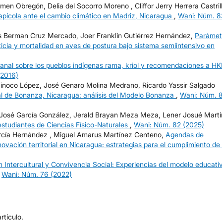
n Obregón, Delia del Socorro Moreno , Cliffor Jerry Herrera Castrill
 apícola ante el cambio climático en Madriz, Nicaragua
,
Wani: Núm. 8
s Berman Cruz Mercado, Joer Franklin Gutiérrez Hernández,
Parámet
icia y mortalidad en aves de postura bajo sistema semiintensivo en
canal sobre los pueblos indígenas rama, kriol y recomendaciones a H
(2016)
Tinoco López, José Genaro Molina Medrano, Ricardo Yassir Salgado
anal de Bonanza, Nicaragua: análisis del Modelo Bonanza
,
Wani: Núm. 
 José García González, Jerald Brayan Meza Meza, Lener Josué Mart
estudiantes de Ciencias Físico-Naturales
,
Wani: Núm. 82 (2025)
arcía Hernández , Miguel Amarus Martínez Centeno,
Agendas de
novación territorial en Nicaragua: estrategias para el cumplimiento de 
 Intercultural y Convivencia Social: Experiencias del modelo educati
,
Wani: Núm. 76 (2022)
tículo.