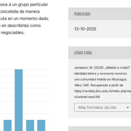
sona a un grupo particular
 concebida de manera
PUBLICADO
ecuta en un momento dado.
s en describirlas como
13-10-2025
 negociables.
CÓMO CITAR
Jamieson, M. (2025). ¿Miskito o criollo?
Identidad étnica y economía moral en
una comunidad miskita en Nicaragua.
Wani
, (48). Recuperado a partir de
https://revistas.bicu.edu.ni/index.php/w
ni/article/view/318
Más formatos de cita