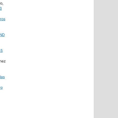
o,
3
ros
KND
85
ínez
las
vo