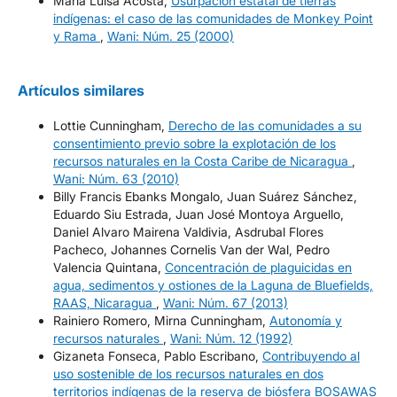
María Luisa Acosta,
Usurpación estatal de tierras
indígenas: el caso de las comunidades de Monkey Point
y Rama
,
Wani: Núm. 25 (2000)
Artículos similares
Lottie Cunningham,
Derecho de las comunidades a su
consentimiento previo sobre la explotación de los
recursos naturales en la Costa Caribe de Nicaragua
,
Wani: Núm. 63 (2010)
Billy Francis Ebanks Mongalo, Juan Suárez Sánchez,
Eduardo Siu Estrada, Juan José Montoya Arguello,
Daniel Alvaro Mairena Valdivia, Asdrubal Flores
Pacheco, Johannes Cornelis Van der Wal, Pedro
Valencia Quintana,
Concentración de plaguicidas en
agua, sedimentos y ostiones de la Laguna de Bluefields,
RAAS, Nicaragua
,
Wani: Núm. 67 (2013)
Rainiero Romero, Mirna Cunningham,
Autonomía y
recursos naturales
,
Wani: Núm. 12 (1992)
Gizaneta Fonseca, Pablo Escribano,
Contribuyendo al
uso sostenible de los recursos naturales en dos
territorios indígenas de la reserva de biósfera BOSAWAS