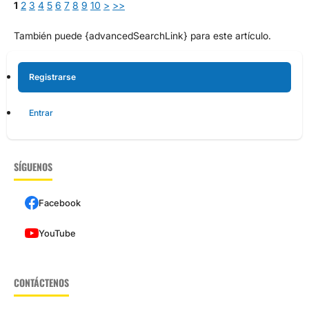
1
2
3
4
5
6
7
8
9
10
>
>>
También puede {advancedSearchLink} para este artículo.
Registrarse
Entrar
SÍGUENOS
Facebook
YouTube
CONTÁCTENOS