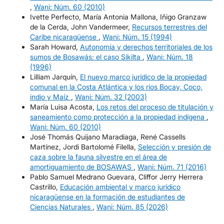
,
Wani: Núm. 60 (2010)
Ivette Perfecto, María Antonia Mallona, Iñigo Granzaw
de la Cerda, John Vandermeer,
Recursos terrestres del
Caribe nicaragüense
,
Wani: Núm. 15 (1994)
Sarah Howard,
Autonomía y derechos territoriales de los
sumos de Bosawás: el caso Sikilta
,
Wani: Núm. 18
(1996)
Lilliam Jarquín,
El nuevo marco jurídico de la propiedad
comunal en la Costa Atlántica y los ríos Bocay, Coco,
indio y Maíz
,
Wani: Núm. 32 (2003)
María Luisa Acosta,
Los retos del proceso de titulación y
saneamiento como protección a la propiedad indígena
,
Wani: Núm. 60 (2010)
José Thomás Quijano Maradiaga, René Cassells
Martínez, Jordi Bartolomé Filella,
Selección y presión de
caza sobre la fauna silvestre en el área de
amortiguamiento de BOSAWAS
,
Wani: Núm. 71 (2016)
Pablo Samuel Medrano Guevara, Cliffor Jerry Herrera
Castrillo,
Educación ambiental y marco jurídico
nicaragüense en la formación de estudiantes de
Ciencias Naturales
,
Wani: Núm. 85 (2026)