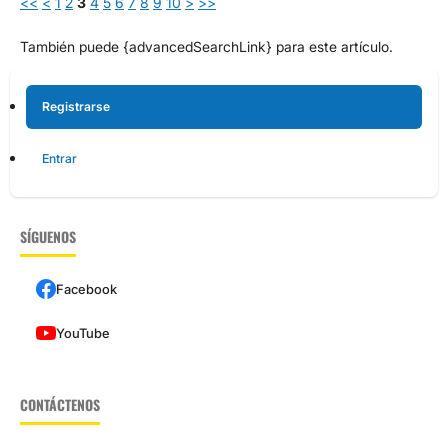
<<
<
1
2
3
4
5
6
7
8
9
10
>
>>
También puede {advancedSearchLink} para este artículo.
Registrarse
Entrar
SÍGUENOS
Facebook
YouTube
CONTÁCTENOS