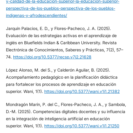
y-calidad-de-la-educacion-superior-la-educacion-superior-
perspectiva-de-los-pueblos-perspectiva-de-los-pueblos-
indigenas-y-afrodescendientes/
Jarquín Palacios, E. D., y Flores-Pacheco, J. A. (2025).
Evaluación de las estrategias activas en el aprendizaje de
inglés en Bluefields Indian & Caribbean University. Revista
Electrónica de Conocimientos, Saberes y Prácticas, 7(2), 57–
74.
https://doi.org/10.5377/recsp.v7i2.21628
López Alonso, M. del S., y Calderón Aguilar, B. (2025).
Acompañamiento pedagógico en la planificación didáctica
para fortalecer los procesos de aprendizaje en educación
superior. Wani, 1(1).
https://doi.org/10.5377/wani.v1i1.21382
Mondragón Marín, P. del C., Flores-Pacheco, J. A., y Sambola,
D.-M. (2025). Competencias digitales docentes y su influencia
en la integración de inteligencia artificial en educación
superior. Wani, 1(1).
https://doi.org/10.5377/wani.v1i1.21250