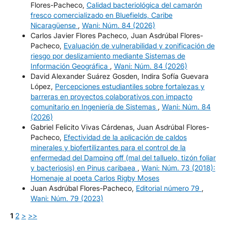
Flores-Pacheco,
Calidad bacteriológica del camarón
fresco comercializado en Bluefields, Caribe
Nicaragüense
,
Wani: Núm. 84 (2026)
Carlos Javier Flores Pacheco, Juan Asdrúbal Flores-
Pacheco,
Evaluación de vulnerabilidad y zonificación de
riesgo por deslizamiento mediante Sistemas de
Información Geográfica
,
Wani: Núm. 84 (2026)
David Alexander Suárez Gosden, Indira Sofía Guevara
López,
Percepciones estudiantiles sobre fortalezas y
barreras en proyectos colaborativos con impacto
comunitario en Ingeniería de Sistemas
,
Wani: Núm. 84
(2026)
Gabriel Felicito Vivas Cárdenas, Juan Asdrúbal Flores-
Pacheco,
Efectividad de la aplicación de caldos
minerales y biofertilizantes para el control de la
enfermedad del Damping off (mal del talluelo, tizón foliar
y bacteriosis) en Pinus caribaea
,
Wani: Núm. 73 (2018):
Homenaje al poeta Carlos Rigby Moses
Juan Asdrúbal Flores-Pacheco,
Editorial número 79
,
Wani: Núm. 79 (2023)
1
2
>
>>