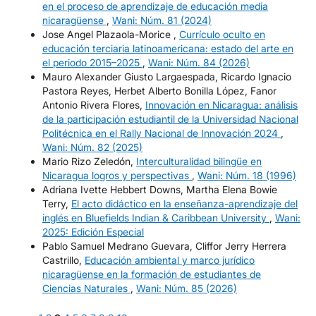
en el proceso de aprendizaje de educación media
nicaragüense
,
Wani: Núm. 81 (2024)
Jose Angel Plazaola-Morice ,
Currículo oculto en
educación terciaria latinoamericana: estado del arte en
el periodo 2015–2025
,
Wani: Núm. 84 (2026)
Mauro Alexander Giusto Largaespada, Ricardo Ignacio
Pastora Reyes, Herbet Alberto Bonilla López, Fanor
Antonio Rivera Flores,
Innovación en Nicaragua: análisis
de la participación estudiantil de la Universidad Nacional
Politécnica en el Rally Nacional de Innovación 2024
,
Wani: Núm. 82 (2025)
Mario Rizo Zeledón,
Interculturalidad bilingüe en
Nicaragua logros y perspectivas
,
Wani: Núm. 18 (1996)
Adriana Ivette Hebbert Downs, Martha Elena Bowie
Terry,
El acto didáctico en la enseñanza-aprendizaje del
inglés en Bluefields Indian & Caribbean University
,
Wani:
2025: Edición Especial
Pablo Samuel Medrano Guevara, Cliffor Jerry Herrera
Castrillo,
Educación ambiental y marco jurídico
nicaragüense en la formación de estudiantes de
Ciencias Naturales
,
Wani: Núm. 85 (2026)