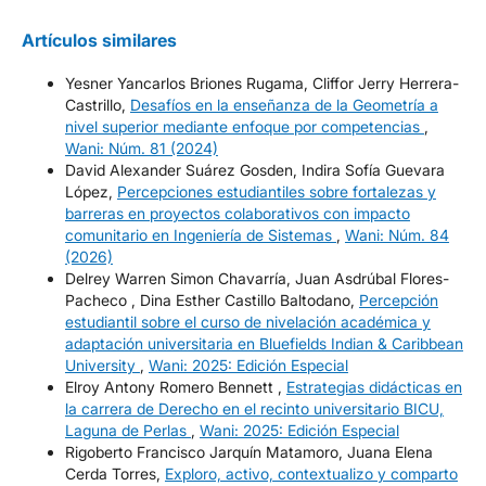
Artículos similares
Yesner Yancarlos Briones Rugama, Cliffor Jerry Herrera-
Castrillo,
Desafíos en la enseñanza de la Geometría a
nivel superior mediante enfoque por competencias
,
Wani: Núm. 81 (2024)
David Alexander Suárez Gosden, Indira Sofía Guevara
López,
Percepciones estudiantiles sobre fortalezas y
barreras en proyectos colaborativos con impacto
comunitario en Ingeniería de Sistemas
,
Wani: Núm. 84
(2026)
Delrey Warren Simon Chavarría, Juan Asdrúbal Flores-
Pacheco , Dina Esther Castillo Baltodano,
Percepción
estudiantil sobre el curso de nivelación académica y
adaptación universitaria en Bluefields Indian & Caribbean
University
,
Wani: 2025: Edición Especial
Elroy Antony Romero Bennett ,
Estrategias didácticas en
la carrera de Derecho en el recinto universitario BICU,
Laguna de Perlas
,
Wani: 2025: Edición Especial
Rigoberto Francisco Jarquín Matamoro, Juana Elena
Cerda Torres,
Exploro, activo, contextualizo y comparto