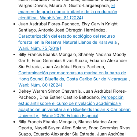
Vargas Downs, Mauro A. Giusto-Largaespada,
El
examen de grado como limitante de la producción
científica
,
Wani: Núm. 81 (2024)
Juan Asdrúbal Flores-Pacheco, Elvy Garvin Knight
Santiago, Antonio José Obregón Hernández,
Caracterización del estado ecológico del recurso
forestal en la Reserva Natural Llanos de Karawala
,
Wani: Núm. 75 (2019)
Billy Francis Ebanks Mongalo, Shanely Nadisha Moody
Garth, Enoc Geremías Rivas Suazo, Eduardo Alexander
Siu Estrada, Juan Asdrúbal Flores-Pacheco,
Contaminación por macrobasura marina en la barra de
Hong Sound, Bluefields, Costa Caribe Sur de Nicaragua
,
Wani: Núm. 80 (2024)
Delrey Warren Simon Chavarría, Juan Asdrúbal Flores-
Pacheco , Dina Esther Castillo Baltodano,
Percepción
estudiantil sobre el curso de nivelación académica y
adaptación universitaria en Bluefields Indian & Caribbean
University
,
Wani: 2025: Edición Especial
Billy Francis Ebanks Mongalo, Blanca Marina Arce
Oporta, Nayeli Suyen Allen Solano, Enoc Geremías Rivas
Suazo, Eduardo Alexander Siu Estrada, Juan Asdrúbal