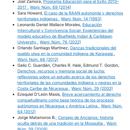
Joel Zamora,
Programa Educación para el Éxito 2013–
2017
,
Wani: Núm. 69 (2014)
Sara Howard,
El caso de la RAAN autonomía y derechos
territoriales indígenas
,
Wani: Núm. 14 (1993)
Leonardo Daniel Wallace Morales,
Educación
Intercultural y Convivencia Social: Experiencias del
modelo educativo de Bluefields Indian & Caribbean
University
,
Wani: Núm. 76 (2022)
Orlando Santiago Martínez,
Danzas tradicionales del
pueblo ulwa en la comunidad indígena de Karawala
,
Wani: Núm. 66 (2012)
Galio C. Guardián, Charles R. Hale, Edmund T. Gordon,
Derechos, recursos y memoria social de lucha:
reflexiones sobre un estudio acerca de los derechos
territoriales de las comunidades indígena y negras en la
Costa Caribe de Nicaragua
,
Wani: Núm. 29 (2002)
Ezequiel D'León Masís,
Breve acercamiento al derecho
consuetudinario como base teórica de los procesos
autónomos en Nicaragua y América Latina
,
Wani: Núm.
64 (2012)
Jorge Matamoros B.,
Consejo de Ancianos: historia
oculta detrás de una tradición en la Mosquitia
,
Wani:
Núm. 59 (2009)