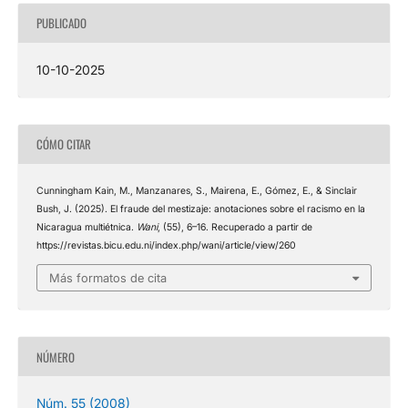
PUBLICADO
10-10-2025
CÓMO CITAR
Cunningham Kain, M., Manzanares, S., Mairena, E., Gómez, E., & Sinclair
Bush, J. (2025). El fraude del mestizaje: anotaciones sobre el racismo en la
Nicaragua multiétnica.
Wani
, (55), 6–16. Recuperado a partir de
https://revistas.bicu.edu.ni/index.php/wani/article/view/260
Más formatos de cita
NÚMERO
Núm. 55 (2008)