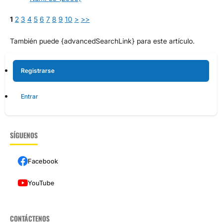
1
2
3
4
5
6
7
8
9
10
>
>>
También puede {advancedSearchLink} para este artículo.
Registrarse
Entrar
SÍGUENOS
Facebook
YouTube
CONTÁCTENOS